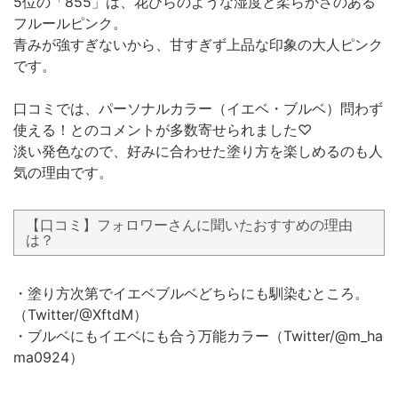
5位の「855」は、花びらのような湿度と柔らかさのある
フルールピンク。
青みが強すぎないから、甘すぎず上品な印象の大人ピンク
です。
口コミでは、パーソナルカラー（イエベ・ブルベ）問わず
使える！とのコメントが多数寄せられました♡
淡い発色なので、好みに合わせた塗り方を楽しめるのも人
気の理由です。
【口コミ】フォロワーさんに聞いたおすすめの理由
は？
・塗り方次第でイエベブルベどちらにも馴染むところ。
（Twitter/@XftdM）
・ブルベにもイエベにも合う万能カラー（Twitter/@m_ha
ma0924）