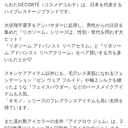
られたDECORTÉ（コスメデコルテ）は、日本を代表する
ハイプレステージブランドです。
大谷翔平選手をアンバサダーに起用し、男性からの注目を
集めた『リポソーム』シリーズは、性別・世代を問わず大
ヒット！
『リポソーム アドバンスト リペアセラム』と『リポソー
ム アドバンスト リペアクリーム』をペア買いする方も多
いんだとか♡
スキンケアアイテム以外にも、毛穴レス美肌になれるフェ
ンデーション『ゼン ウェア フルイド』や極上シルクを纏
ったような『フェイスパウダー』などのベースメイクアイ
テムも人気。
「キモノ」シリーズのフレグランスアイテムも高い支持を
得ています。
また濡れ艶アイカラーの名作『アイグロウ ジェム』は、2
023年夏にリニューアル♡新作『アイグロウジェム スキ