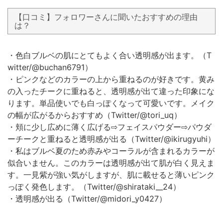
【口コミ】フォロワーさんに聞いたおすすめの理由
は？
・色白ブルベの肌にとてもよく合い透明感が出ます。（T
witter/@buchan6791）
・ピンクなどのカラーの上から重ねるのが好きです。黄み
の入ったチークに重ねると、透明感が出て違った印象にな
ります。単品使いでも白っぽくなって可愛いです。メイク
の幅が広がるからおすすめ（Twitter/@tori_uq）
・頬に少し広めに薄く広げる⇨フェイスパウダー⇨パウダ
ーチークと重ねると透明感が出る（Twitter/@ikirugyuhi）
・私はブルベ夏のため赤みやコーラルが含まれるカラーが
似合いません。このカラーは透明感が出て肌が白く見えま
す。一見紫が強い気がしますが、肌に載せると薄いピンク
っぽく発色します。（Twitter/@shirataki__24）
・透明感が出る（Twitter/@midori_y0427）