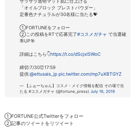
サラサラ透明マット肌に仕上げる
「オイルブロック プレストパウダー」
定番色ナチュラルが30名様に当たる💝
①FORTUNEをフォロー
②この投稿をRTで応募完了
#コスメガチャ
で当選確
率UP🎯
詳細はこちら👇
https://t.co/dScjxISWoC
締切:7/30⏰17:59
提供:
@ettusais_jp
pic.twitter.com/mp7uXBTGYZ
— 【ふぉーちゅん】コスメ・メイク情報を配信 その場で当
たる #コスメガチャ (@fortune_press)
July 16, 2019
①FORTUNE公式Twitterをフォロー
②記事のツイートをリツイート