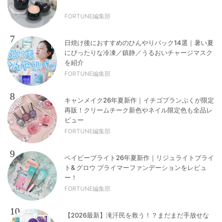
FORTUNE編集部
7
日焼け後におすすめのひんやりパック14選｜暑い夏
にぴったりな冷凍／鎮静／うるおいチャージマスク
を紹介
FORTUNE編集部
8
キャンメイク26年夏新作｜イチゴプランぷくが限定
再販！クリームチーク新色やネイル限定色も全品レ
ビュー
FORTUNE編集部
9
ベイビーブライト26年夏新作｜リジュライトブライ
ト& グロウ プライマーファンデーションをレビュ
ー！
FORTUNE編集部
10
【2026最新】滝汗民を救う！？まだまだ手放せな