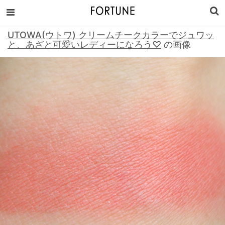
UTOWA(ウトワ) クリームチークカラーでジュワッ
と、あざと可愛いレディーになろう♡
の画像