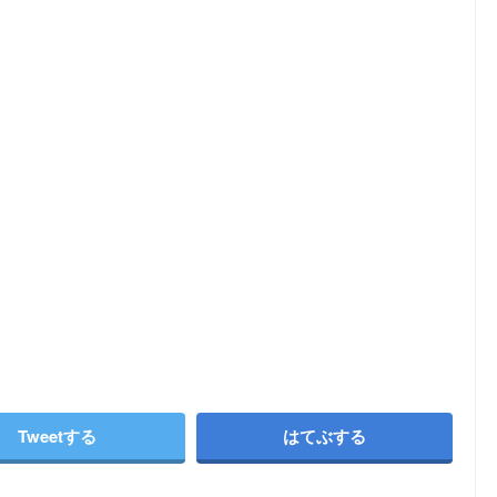
Tweetする
はてぶする