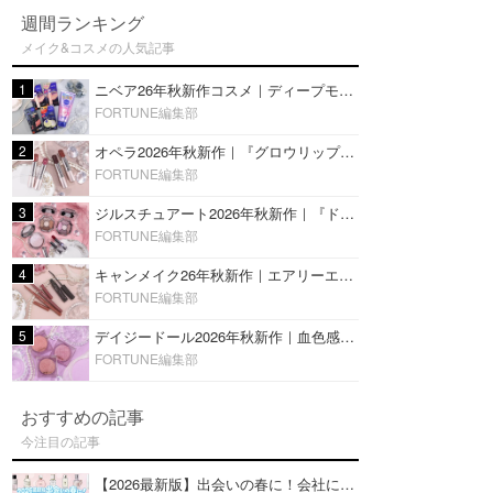
週間ランキング
メイク&コスメの人気記事
1
ニベア26年秋新作コスメ｜ディープモイスチャーリップの美容液タイプや2in1ボディクリームスクラブも
FORTUNE編集部
2
オペラ2026年秋新作｜『グロウリップティント』の新色・限定色はローズジャムカラー♡全4色をレビュー
FORTUNE編集部
3
ジルスチュアート2026年秋新作｜『ドレスドブルーム アイズ』新色や限定ハイライト・リップをレビュー
FORTUNE編集部
4
キャンメイク26年秋新作｜エアリーエクステンションライナー＆カールスナイパーマスカラ新色をレビュー
FORTUNE編集部
5
デイジードール2026年秋新作｜血色感が可愛い♡『パウダー ブラッシュ ブルーム』新3色をレビュー
FORTUNE編集部
おすすめの記事
今注目の記事
【2026最新版】出会いの春に！会社にもおすすめの好印象な香水14選♡ビジネスの場での香水マナーも