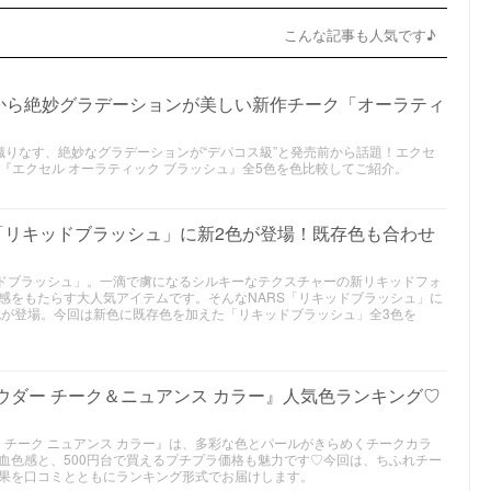
こんな記事も人気です♪
から絶妙グラデーションが美しい新作チーク「オーラティ
織りなす、絶妙なグラデーションが“デパコス級”と発売前から話題！エクセ
ーク『エクセル オーラティック ブラッシュ』全5色を色比較してご紹介。
「リキッドブラッシュ」に新2色が登場！既存色も合わせ
キッドブラッシュ」。一滴で虜になるシルキーなテクスチャーの新リキッドフォ
感をもたらす大人気アイテムです。そんなNARS「リキッドブラッシュ」に
新2色が登場。今回は新色に既存色を加えた「リキッドブラッシュ」全3色を
パウダー チーク＆ニュアンス カラー』人気色ランキング♡
 チーク ニュアンス カラー』は、多彩な色とパールがきらめくチークカラ
血色感と、500円台で買えるプチプラ価格も魅力です♡今回は、ちふれチー
果を口コミとともにランキング形式でお届けします。