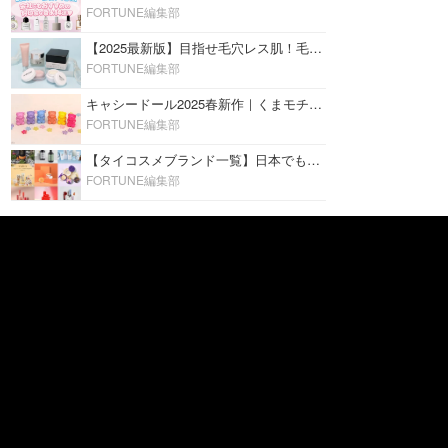
FORTUNE編集部
【2025最新版】目指せ毛穴レス肌！毛穴を埋めて隠す「おすすめ部分用下地＆プライマー」ランキング♡
FORTUNE編集部
キャシードール2025春新作｜くまモチーフのミニリップ「シャイニーベア リップモイスト」をレビュー♡
FORTUNE編集部
【タイコスメブランド一覧】日本でも人気沸騰中の“タイコスメ”ブランド20選！
FORTUNE編集部