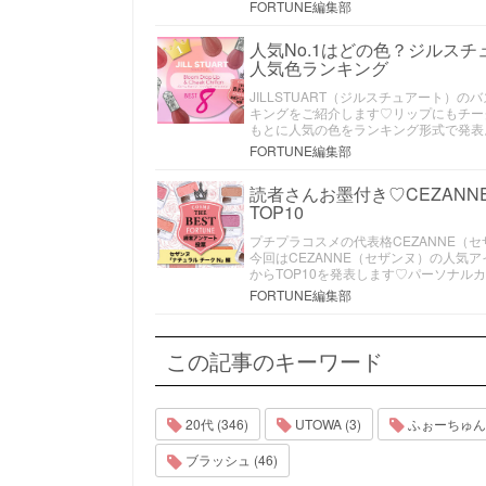
FORTUNE編集部
人気No.1はどの色？ジルス
人気色ランキング
JILLSTUART（ジルスチュアート）
キングをご紹介します♡リップにもチー
もとに人気の色をランキング形式で発表
FORTUNE編集部
読者さんお墨付き♡CEZAN
TOP10
プチプラコスメの代表格CEZANNE（
今回はCEZANNE（セザンヌ）の人気
からTOP10を発表します♡パーソナル
FORTUNE編集部
この記事のキーワード
20代 (346)
UTOWA (3)
ふぉーちゅんPRE
ブラッシュ (46)