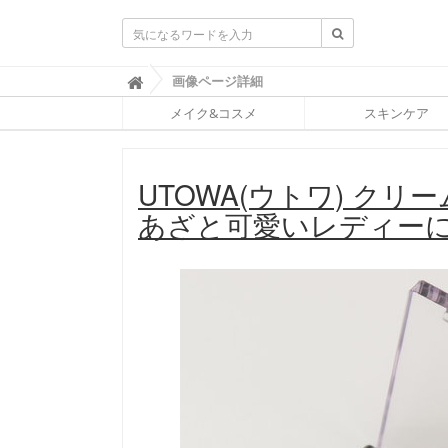
ふ
画像ページ詳細

ぉ
メイク&コスメ
スキンケア
ー
ち
ゅ
ん
UTOWA(ウトワ) ク
(
F
あざと可愛いレディー
O
R
T
U
N
E
)