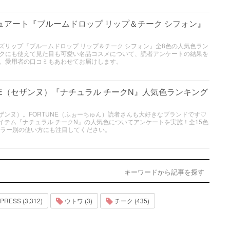
チュアート『ブルームドロップ リップ＆チーク シフォン』
のバズリップ『ブルームドロップ リップ＆チーク シフォン』全8色の人気色ラン
クにも使えて見た目も可愛い名品コスメについて、読者アンケートの結果を
。愛用者の口コミもあわせてお届けします。
NE（セザンヌ）『ナチュラル チークN』人気色ランキング
セザンヌ）。FORTUNE（ふぉーちゅん）読者さんも大好きなブランドです♡
アイテム『ナチュラル チークN』の人気色についてアンケートを実施！全15色
カラー別の使い方にも注目してください。
キーワードから記事を探す
SS (3,312)
ウトワ (3)
チーク (435)