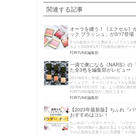
関連する記事
オーラを纏う！《エクセル》
ック ブラッシュ」が3/17登場
2つの血色カラーと艶めきハイライトが
ルより2020年3月17日発売の新作チ
FORTUNE編集部
一滴で虜になる《NARS》の
た全3色を編集部がレビュー
2017年6月に登場したNARSの「リ
ーミュラで、チークにナチュラルな高揚
2018年10月12日（金）より待望の
FORTUNE編集部がご紹介します。
FORTUNE編集部
【2023年最新版】ちふれ『
おすすめはコレ！
ちふれの『パウダー チーク』『パウダー
ー。頬の内側から滲み出るような自然な
クの人気色を読者さんに大調査！その結