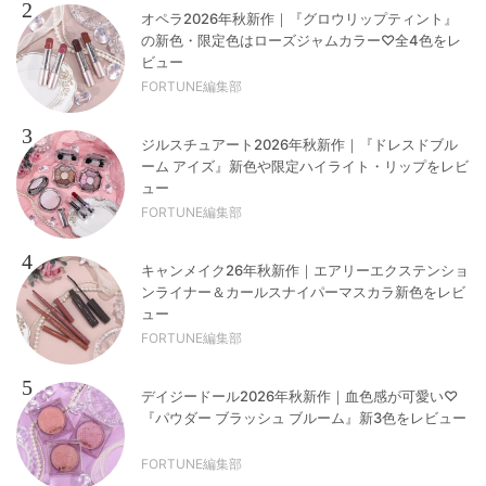
2
オペラ2026年秋新作｜『グロウリップティント』
の新色・限定色はローズジャムカラー♡全4色をレ
ビュー
FORTUNE編集部
3
ジルスチュアート2026年秋新作｜『ドレスドブル
ーム アイズ』新色や限定ハイライト・リップをレビ
ュー
FORTUNE編集部
4
キャンメイク26年秋新作｜エアリーエクステンショ
ンライナー＆カールスナイパーマスカラ新色をレビ
ュー
FORTUNE編集部
5
デイジードール2026年秋新作｜血色感が可愛い♡
『パウダー ブラッシュ ブルーム』新3色をレビュー
FORTUNE編集部