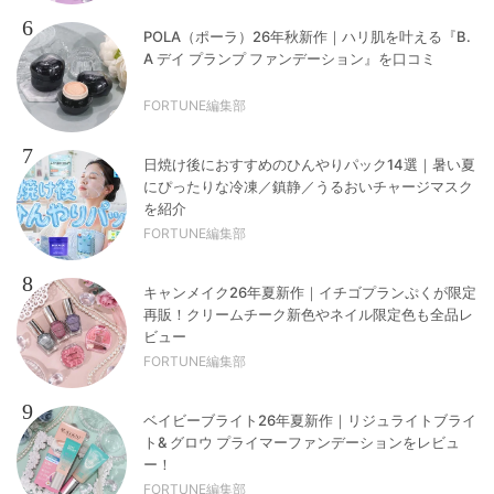
6
POLA（ポーラ）26年秋新作｜ハリ肌を叶える『B.
A デイ プランプ ファンデーション』を口コミ
FORTUNE編集部
7
日焼け後におすすめのひんやりパック14選｜暑い夏
にぴったりな冷凍／鎮静／うるおいチャージマスク
を紹介
FORTUNE編集部
8
キャンメイク26年夏新作｜イチゴプランぷくが限定
再販！クリームチーク新色やネイル限定色も全品レ
ビュー
FORTUNE編集部
9
ベイビーブライト26年夏新作｜リジュライトブライ
ト& グロウ プライマーファンデーションをレビュ
ー！
FORTUNE編集部