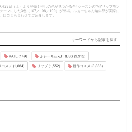
が9月23日（土）より発売！推しの色が見つかる全4シーズンの"MYリップモン
テーマにした3色（107／108／109）が登場。ふぉーちゅん編集部が実際に
、口コミも合わせてご紹介します。
キーワードから記事を探す
KATE (149)
ふぉーちゅんPRESS (3,312)
スメ (1,664)
リップ (1,552)
新作コスメ (3,388)