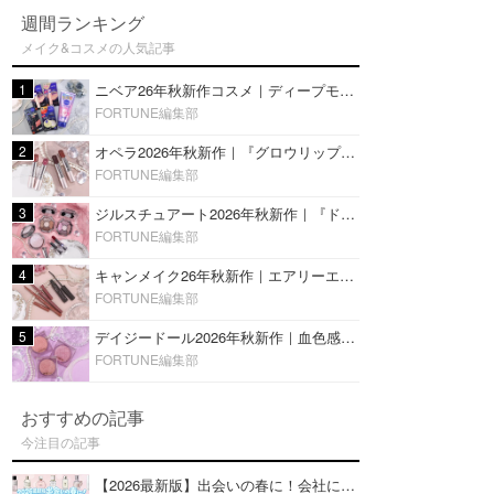
週間ランキング
メイク&コスメの人気記事
1
ニベア26年秋新作コスメ｜ディープモイスチャーリップの美容液タイプや2in1ボディクリームスクラブも
FORTUNE編集部
2
オペラ2026年秋新作｜『グロウリップティント』の新色・限定色はローズジャムカラー♡全4色をレビュー
FORTUNE編集部
3
ジルスチュアート2026年秋新作｜『ドレスドブルーム アイズ』新色や限定ハイライト・リップをレビュー
FORTUNE編集部
4
キャンメイク26年秋新作｜エアリーエクステンションライナー＆カールスナイパーマスカラ新色をレビュー
FORTUNE編集部
5
デイジードール2026年秋新作｜血色感が可愛い♡『パウダー ブラッシュ ブルーム』新3色をレビュー
FORTUNE編集部
おすすめの記事
今注目の記事
【2026最新版】出会いの春に！会社にもおすすめの好印象な香水14選♡ビジネスの場での香水マナーも