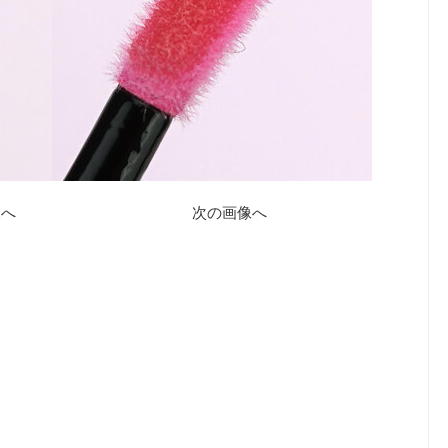
像へ
次の画像へ