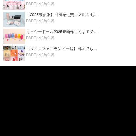
FORTUNE編集部
【2025最新版】目指せ毛穴レス肌！毛穴を埋めて隠す「おすすめ部分用下地＆プライマー」ランキング♡
FORTUNE編集部
キャシードール2025春新作｜くまモチーフのミニリップ「シャイニーベア リップモイスト」をレビュー♡
FORTUNE編集部
【タイコスメブランド一覧】日本でも人気沸騰中の“タイコスメ”ブランド20選！
FORTUNE編集部