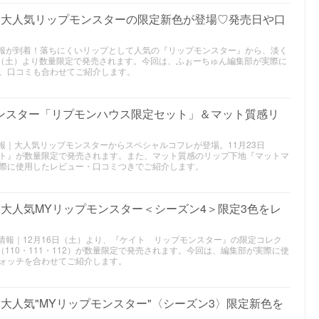
作｜大人気リップモンスターの限定新色が登場♡発売日や口
メ情報が到着！落ちにくいリップとして人気の『リップモンスター』から、淡く
日（土）より数量限定で発売されます。今回は、ふぉーちゅん編集部が実際に
、口コミも合わせてご紹介します。
モンスター「リプモンハウス限定セット」＆マット質感リ
メ情報｜大人気リップモンスターからスペシャルコフレが登場。11月23日
ト』が数量限定で発売されます。また、マット質感のリップ下地『マットマ
際に使用したレビュー・口コミつきでご紹介します。
作｜大人気MYリップモンスター＜シーズン4＞限定3色をレ
メの情報｜12月16日（土）より、『ケイト リップモンスター』の限定コレク
（110・111・112）が数量限定で発売されます。今回は、編集部が実際に使
ォッチを合わせてご紹介します。
｜大人気"MYリップモンスター"〈シーズン3〉限定新色を