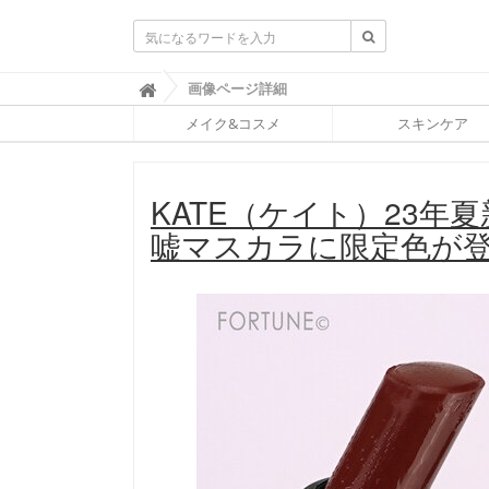
ふ
画像ページ詳細

ぉ
メイク&コスメ
スキンケア
ー
ち
ゅ
ん
KATE（ケイト）23年
(
F
嘘マスカラに限定色が
O
R
T
U
N
E
)