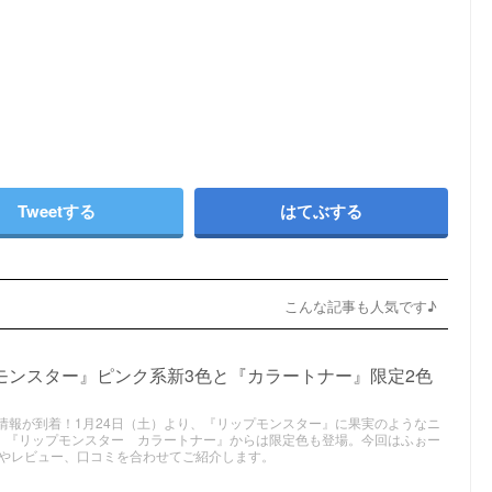
Tweetする
はてぶする
こんな記事も人気です♪
モンスター』ピンク系新3色と『カラートナー』限定2色
スメ情報が到着！1月24日（土）より、『リップモンスター』に果実のようなニ
。『リップモンスター カラートナー』からは限定色も登場。今回はふぉー
やレビュー、口コミを合わせてご紹介します。