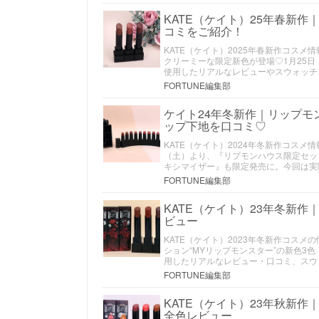
KATE（ケイト）25年春新
コミをご紹介！
KATE（ケイト）2025年春新作コス
クリーミーな限定新色が登場♡1月25
使用したリアルなレビューやスウォッチ
FORTUNE編集部
ケイト24年冬新作｜リップ
ップ下地を口コミ♡
KATE（ケイト）2024年冬新作コス
（土）より、『リプモンハウス限定セッ
キシマイザー』も限定発売に。今回は実
FORTUNE編集部
KATE（ケイト）23年冬新
ビュー
KATE（ケイト）2023年冬新作コス
ション“MYリップモンスター”の新色3色
用したリアルなレビュー・口コミ、スウ
FORTUNE編集部
KATE（ケイト）23年秋新作
全色レビュー