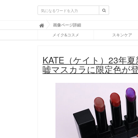
ふ
画像ページ詳細

ぉ
メイク&コスメ
スキンケア
ー
ち
ゅ
ん
KATE（ケイト）23年
(
F
嘘マスカラに限定色が
O
R
T
U
N
E
)