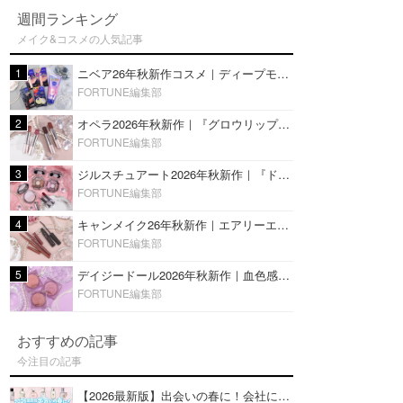
週間ランキング
メイク&コスメの人気記事
1
ニベア26年秋新作コスメ｜ディープモイスチャーリップの美容液タイプや2in1ボディクリームスクラブも
FORTUNE編集部
2
オペラ2026年秋新作｜『グロウリップティント』の新色・限定色はローズジャムカラー♡全4色をレビュー
FORTUNE編集部
3
ジルスチュアート2026年秋新作｜『ドレスドブルーム アイズ』新色や限定ハイライト・リップをレビュー
FORTUNE編集部
4
キャンメイク26年秋新作｜エアリーエクステンションライナー＆カールスナイパーマスカラ新色をレビュー
FORTUNE編集部
5
デイジードール2026年秋新作｜血色感が可愛い♡『パウダー ブラッシュ ブルーム』新3色をレビュー
FORTUNE編集部
おすすめの記事
今注目の記事
【2026最新版】出会いの春に！会社にもおすすめの好印象な香水14選♡ビジネスの場での香水マナーも