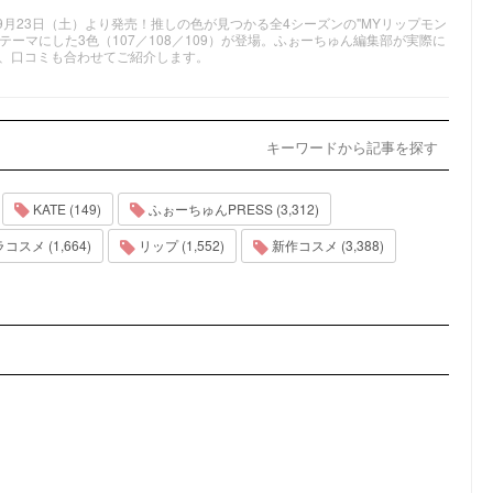
が9月23日（土）より発売！推しの色が見つかる全4シーズンの"MYリップモン
テーマにした3色（107／108／109）が登場。ふぉーちゅん編集部が実際に
、口コミも合わせてご紹介します。
キーワードから記事を探す
KATE (149)
ふぉーちゅんPRESS (3,312)
スメ (1,664)
リップ (1,552)
新作コスメ (3,388)