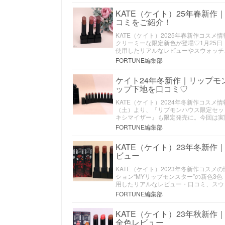
KATE（ケイト）25年春新
コミをご紹介！
KATE（ケイト）2025年春新作コス
クリーミーな限定新色が登場♡1月25
使用したリアルなレビューやスウォッチ
FORTUNE編集部
ケイト24年冬新作｜リップ
ップ下地を口コミ♡
KATE（ケイト）2024年冬新作コス
（土）より、『リプモンハウス限定セッ
キシマイザー』も限定発売に。今回は実
FORTUNE編集部
KATE（ケイト）23年冬新
ビュー
KATE（ケイト）2023年冬新作コス
ション“MYリップモンスター”の新色3色
用したリアルなレビュー・口コミ、スウ
FORTUNE編集部
KATE（ケイト）23年秋新作
全色レビュー