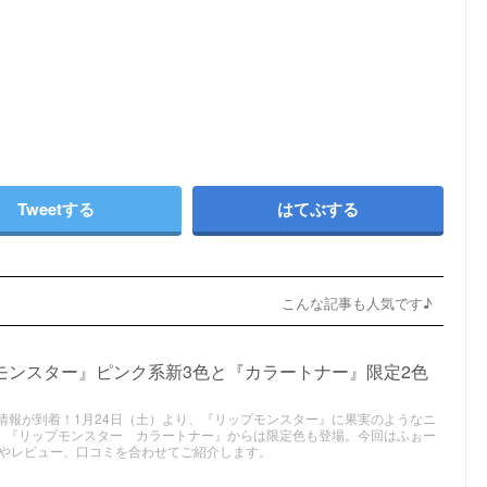
Tweetする
はてぶする
こんな記事も人気です♪
モンスター』ピンク系新3色と『カラートナー』限定2色
スメ情報が到着！1月24日（土）より、『リップモンスター』に果実のようなニ
。『リップモンスター カラートナー』からは限定色も登場。今回はふぉー
やレビュー、口コミを合わせてご紹介します。