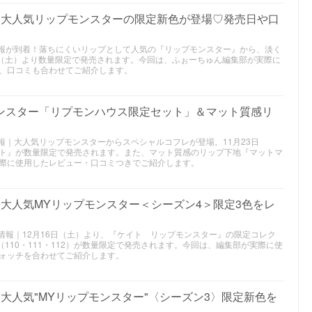
作｜大人気リップモンスターの限定新色が登場♡発売日や口
メ情報が到着！落ちにくいリップとして人気の『リップモンスター』から、淡く
日（土）より数量限定で発売されます。今回は、ふぉーちゅん編集部が実際に
、口コミも合わせてご紹介します。
モンスター「リプモンハウス限定セット」＆マット質感リ
メ情報｜大人気リップモンスターからスペシャルコフレが登場。11月23日
ト』が数量限定で発売されます。また、マット質感のリップ下地『マットマ
際に使用したレビュー・口コミつきでご紹介します。
作｜大人気MYリップモンスター＜シーズン4＞限定3色をレ
メの情報｜12月16日（土）より、『ケイト リップモンスター』の限定コレク
（110・111・112）が数量限定で発売されます。今回は、編集部が実際に使
ォッチを合わせてご紹介します。
｜大人気"MYリップモンスター"〈シーズン3〉限定新色を