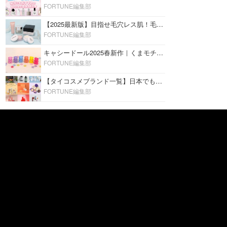
FORTUNE編集部
【2025最新版】目指せ毛穴レス肌！毛穴を埋めて隠す「おすすめ部分用下地＆プライマー」ランキング♡
FORTUNE編集部
キャシードール2025春新作｜くまモチーフのミニリップ「シャイニーベア リップモイスト」をレビュー♡
FORTUNE編集部
【タイコスメブランド一覧】日本でも人気沸騰中の“タイコスメ”ブランド20選！
FORTUNE編集部