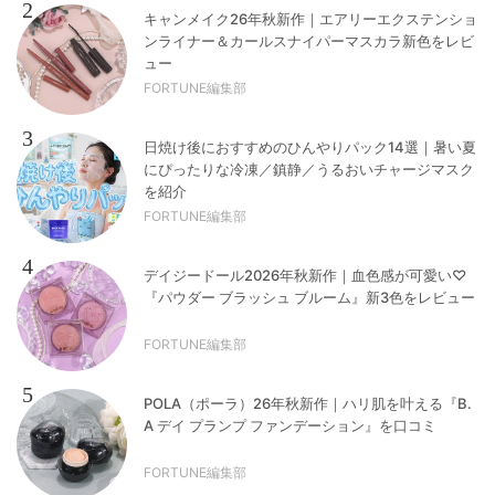
2
キャンメイク26年秋新作｜エアリーエクステンショ
ンライナー＆カールスナイパーマスカラ新色をレビ
ュー
FORTUNE編集部
3
日焼け後におすすめのひんやりパック14選｜暑い夏
にぴったりな冷凍／鎮静／うるおいチャージマスク
を紹介
FORTUNE編集部
4
デイジードール2026年秋新作｜血色感が可愛い♡
『パウダー ブラッシュ ブルーム』新3色をレビュー
FORTUNE編集部
5
POLA（ポーラ）26年秋新作｜ハリ肌を叶える『B.
A デイ プランプ ファンデーション』を口コミ
FORTUNE編集部