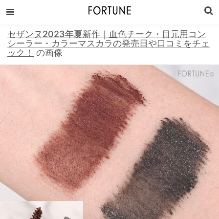
セザンヌ2023年夏新作｜血色チーク・目元用コン
シーラー・カラーマスカラの発売日や口コミをチェ
ック！
の画像