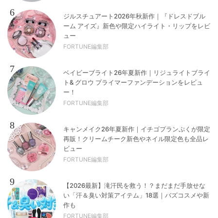
6
ジルスチュアート2026年秋新作｜『ドレスドブル
ーム アイズ』新色や限定ハイライト・リップをレビ
ュー
FORTUNE編集部
7
ベイビーブライト26年夏新作｜リジュライトブライ
ト& グロウ プライマーファンデーションをレビュ
ー！
FORTUNE編集部
8
キャンメイク26年夏新作｜イチゴプランぷくが限定
再販！クリームチーク新色やネイル限定色も全品レ
ビュー
FORTUNE編集部
9
【2026最新】滝汗民を救う！？まだまだ手放せな
い「汗＆臭い対策アイテム」18選｜バズコスメや新
作も
FORTUNE編集部