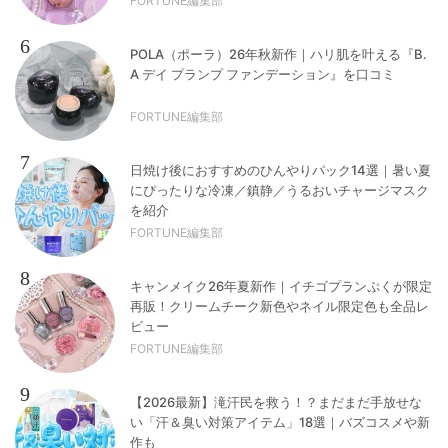
FORTUNE編集部
6
POLA（ポーラ）26年秋新作｜ハリ肌を叶える『B.
A デイ プランプ ファンデーション』を口コミ
FORTUNE編集部
7
日焼け後におすすめのひんやりパック14選｜暑い夏
にぴったりな冷凍／鎮静／うるおいチャージマスク
を紹介
FORTUNE編集部
8
キャンメイク26年夏新作｜イチゴプランぷくが限定
再販！クリームチーク新色やネイル限定色も全品レ
ビュー
FORTUNE編集部
9
【2026最新】滝汗民を救う！？まだまだ手放せな
い「汗＆臭い対策アイテム」18選｜バズコスメや新
作も