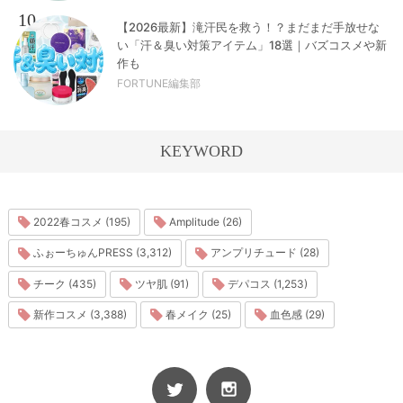
10
【2026最新】滝汗民を救う！？まだまだ手放せな
い「汗＆臭い対策アイテム」18選｜バズコスメや新
作も
FORTUNE編集部
KEYWORD
2022春コスメ (195)
Amplitude (26)
ふぉーちゅんPRESS (3,312)
アンプリチュード (28)
チーク (435)
ツヤ肌 (91)
デパコス (1,253)
新作コスメ (3,388)
春メイク (25)
血色感 (29)