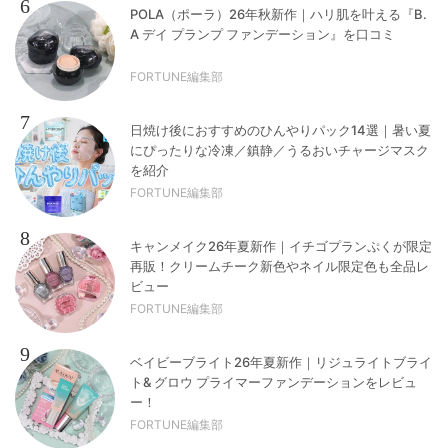
6
POLA（ポーラ）26年秋新作｜ハリ肌を叶える『B.
A デイ プランプ ファンデーション』を口コミ
FORTUNE編集部
7
日焼け後におすすめのひんやりパック14選｜暑い夏
にぴったりな冷凍／鎮静／うるおいチャージマスク
を紹介
FORTUNE編集部
8
キャンメイク26年夏新作｜イチゴプランぷくが限定
再販！クリームチーク新色やネイル限定色も全品レ
ビュー
FORTUNE編集部
9
ベイビーブライト26年夏新作｜リジュライトブライ
ト& グロウ プライマーファンデーションをレビュ
ー！
FORTUNE編集部