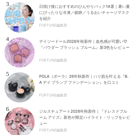
3
日焼け後におすすめのひんやりパック14選｜暑い夏
にぴったりな冷凍／鎮静／うるおいチャージマスク
を紹介
FORTUNE編集部
4
デイジードール2026年秋新作｜血色感が可愛い♡
『パウダー ブラッシュ ブルーム』新3色をレビュー
FORTUNE編集部
5
POLA（ポーラ）26年秋新作｜ハリ肌を叶える『B.
A デイ プランプ ファンデーション』を口コミ
FORTUNE編集部
6
ジルスチュアート2026年秋新作｜『ドレスドブル
ーム アイズ』新色や限定ハイライト・リップをレビ
ュー
FORTUNE編集部