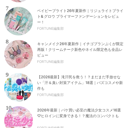
7
ベイビーブライト26年夏新作｜リジュライトブライ
ト& グロウ プライマーファンデーションをレビュ
ー！
FORTUNE編集部
8
キャンメイク26年夏新作｜イチゴプランぷくが限定
再販！クリームチーク新色やネイル限定色も全品レ
ビュー
FORTUNE編集部
9
【2026最新】滝汗民を救う！？まだまだ手放せな
い「汗＆臭い対策アイテム」18選｜バズコスメや新
作も
FORTUNE編集部
10
2026年最新｜パケ買い必至の魔法少女コスメ16選
♡ヒロインに変身できる！？魔法のコンパクトも
FORTUNE編集部