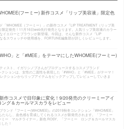
HOMEE(フーミー) 新作コスメ「リップ美容液」限定色
WHOMEE（フーミー）」の新作コスメ『LIP TREATMENT（リップ美
より限定発売！11月16日web先行発売となります。人気リップ美容液のカラー
なイエローとブラウンが新登場。今回は、そんな新作コスメ『LIP
になるスウォッチや使用感を、FORTUNE編集部が詳しくレビューします。
HO」と「#MEE」をテーマにしたWHOMEE(フーミー)
ティスト、イガリシノブさんがプロデュースするコスメブランド
冬コレクションは、女性の二面性を表現した「#WHO」と「#MEE」がテーマ！
コレクションからリップアイテムをピックアップしてレビューしていきま
9秋冬新作コスメで目印象に変化！9/20発売のクリーミーアイ
ロング＆カールマスカラをレビュー
ンド『フーミー(WHOMEE)』の2019秋冬コレクション「WHO/MEE」
をもたらし、血色感を育成してくれるコスメが新発売されます。「フーミー
ミー マルチライナー」新色 ROSY、「フーミー ロング＆カールマスカ
ました！