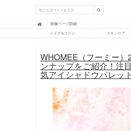
ふ
画像ページ詳細

ぉ
メイク&コスメ
スキンケア
ー
ち
ゅ
ん
WHOMEE（フーミー）
(
F
ンナップをご紹介！注
O
R
気アイシャドウパレット新
T
U
N
E
)