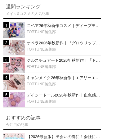
週間ランキング
メイク&コスメの人気記事
1
ニベア26年秋新作コスメ｜ディープモイスチャーリップの美容液タイプや2in1ボディクリームスクラブも
FORTUNE編集部
2
オペラ2026年秋新作｜『グロウリップティント』の新色・限定色はローズジャムカラー♡全4色をレビュー
FORTUNE編集部
3
ジルスチュアート2026年秋新作｜『ドレスドブルーム アイズ』新色や限定ハイライト・リップをレビュー
FORTUNE編集部
4
キャンメイク26年秋新作｜エアリーエクステンションライナー＆カールスナイパーマスカラ新色をレビュー
FORTUNE編集部
5
デイジードール2026年秋新作｜血色感が可愛い♡『パウダー ブラッシュ ブルーム』新3色をレビュー
FORTUNE編集部
おすすめの記事
今注目の記事
【2026最新版】出会いの春に！会社にもおすすめの好印象な香水14選♡ビジネスの場での香水マナーも