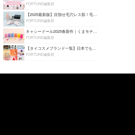
FORTUNE編集部
【2025最新版】目指せ毛穴レス肌！毛穴を埋めて隠す「おすすめ部分用下地＆プライマー」ランキング♡
FORTUNE編集部
キャシードール2025春新作｜くまモチーフのミニリップ「シャイニーベア リップモイスト」をレビュー♡
FORTUNE編集部
【タイコスメブランド一覧】日本でも人気沸騰中の“タイコスメ”ブランド20選！
FORTUNE編集部