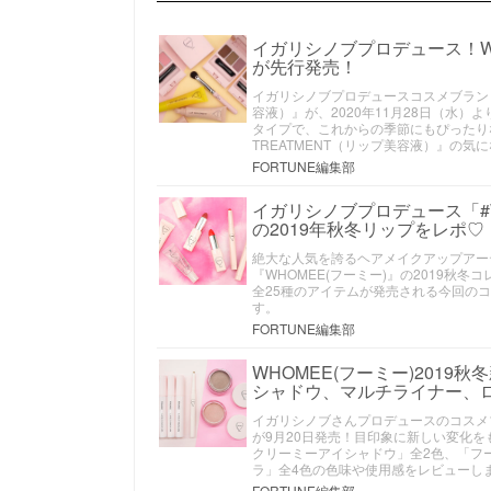
イガリシノブプロデュース！W
が先行発売！
イガリシノブプロデュースコスメブランド「
容液）』が、2020年11月28日（水）
タイプで、これからの季節にもぴったり
TREATMENT（リップ美容液）』の気
FORTUNE編集部
イガリシノブプロデュース「#W
の2019年秋冬リップをレポ♡
絶大な人気を誇るヘアメイクアップアー
『WHOMEE(フーミー)』の2019秋
全25種のアイテムが発売される今回の
す。
FORTUNE編集部
WHOMEE(フーミー)201
シャドウ、マルチライナー、
イガリシノブさんプロデュースのコスメブラ
が9月20日発売！目印象に新しい変化
クリーミーアイシャドウ」全2色、「フー
ラ」全4色の色味や使用感をレビューし
FORTUNE編集部