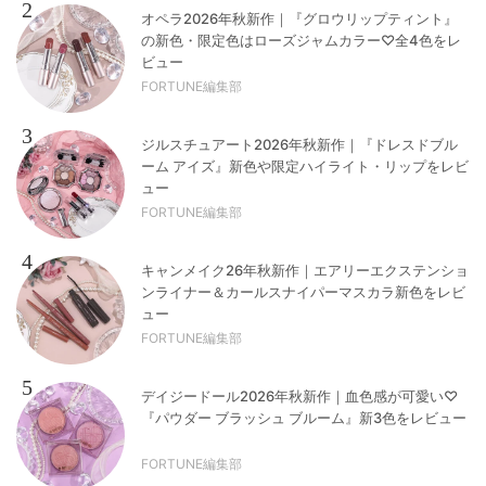
2
オペラ2026年秋新作｜『グロウリップティント』
の新色・限定色はローズジャムカラー♡全4色をレ
ビュー
FORTUNE編集部
3
ジルスチュアート2026年秋新作｜『ドレスドブル
ーム アイズ』新色や限定ハイライト・リップをレビ
ュー
FORTUNE編集部
4
キャンメイク26年秋新作｜エアリーエクステンショ
ンライナー＆カールスナイパーマスカラ新色をレビ
ュー
FORTUNE編集部
5
デイジードール2026年秋新作｜血色感が可愛い♡
『パウダー ブラッシュ ブルーム』新3色をレビュー
FORTUNE編集部