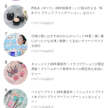
6
POLA（ポーラ）26年秋新作｜ハリ肌を叶える『B.
A デイ プランプ ファンデーション』を口コミ
FORTUNE編集部
7
日焼け後におすすめのひんやりパック14選｜暑い夏
にぴったりな冷凍／鎮静／うるおいチャージマスク
を紹介
FORTUNE編集部
8
キャンメイク26年夏新作｜イチゴプランぷくが限定
再販！クリームチーク新色やネイル限定色も全品レ
ビュー
FORTUNE編集部
9
ベイビーブライト26年夏新作｜リジュライトブライ
ト& グロウ プライマーファンデーションをレビュ
ー！
FORTUNE編集部