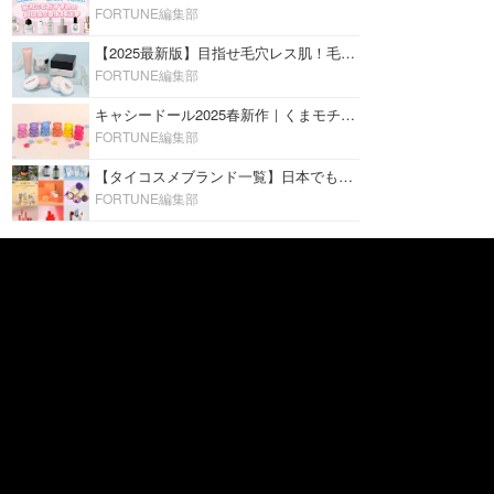
FORTUNE編集部
【2025最新版】目指せ毛穴レス肌！毛穴を埋めて隠す「おすすめ部分用下地＆プライマー」ランキング♡
FORTUNE編集部
キャシードール2025春新作｜くまモチーフのミニリップ「シャイニーベア リップモイスト」をレビュー♡
FORTUNE編集部
【タイコスメブランド一覧】日本でも人気沸騰中の“タイコスメ”ブランド20選！
FORTUNE編集部