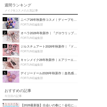
週間ランキング
メイク&コスメの人気記事
1
ニベア26年秋新作コスメ｜ディープモイスチャーリップの美容液タイプや2in1ボディクリームスクラブも
FORTUNE編集部
2
オペラ2026年秋新作｜『グロウリップティント』の新色・限定色はローズジャムカラー♡全4色をレビュー
FORTUNE編集部
3
ジルスチュアート2026年秋新作｜『ドレスドブルーム アイズ』新色や限定ハイライト・リップをレビュー
FORTUNE編集部
4
キャンメイク26年秋新作｜エアリーエクステンションライナー＆カールスナイパーマスカラ新色をレビュー
FORTUNE編集部
5
デイジードール2026年秋新作｜血色感が可愛い♡『パウダー ブラッシュ ブルーム』新3色をレビュー
FORTUNE編集部
おすすめの記事
今注目の記事
【2026最新版】出会いの春に！会社にもおすすめの好印象な香水14選♡ビジネスの場での香水マナーも