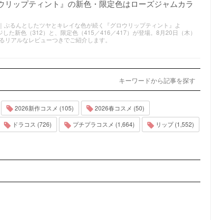
ロウリップティント』の新色・限定色はローズジャムカラ
スメ｜ぷるんとしたツヤとキレイな色が続く『グロウリップティント』よ
した新色（312）と、限定色（415／416／417）が登場。8月20日（木）
るリアルなレビューつきでご紹介します。
キーワードから記事を探す
2026新作コスメ (105)
2026春コスメ (50)
ドラコス (726)
プチプラコスメ (1,664)
リップ (1,552)