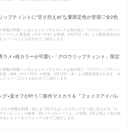
ウリップティントに“甘さ控えめ”な夏限定色が登場♡全2色
コスメ情報が到着！ぷるんとしたツヤとキレイな色が続く『グロウリップティン
イメージした限定色（413／414）が登場。5月27日（水）より限定発売され
ビュー・口コミも合わせてご紹介します。
｜青ラメ×桜カラーが可愛い「グロウリップティント」限定
コスメ情報が到着！ぷるんとしたツヤとキレイな色が続く『グロウリップティン
色（404／411／412）が登場。3月12日（木）より限定発売されます。今
レビュー・口コミも合わせてご紹介します。
ング×楽オフが叶う♡新作マスカラ＆『フェイスアイパレ
春新作コスメ情報が到着！短いまつ毛でもぱっちりロングまつ毛に仕上がる『ロ
アイパレット』の新色「03 ノーブルベージュ」が登場。2月上旬より先行発
ルなレビュー＆スウォッチつきでご紹介します。