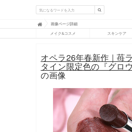
ふ
画像ページ詳細

ぉ
メイク&コスメ
スキンケア
ー
ち
ゅ
ん
オペラ26年春新作｜苺
(
F
タイン限定色の『グロ
O
R
の画像
T
U
N
E
)