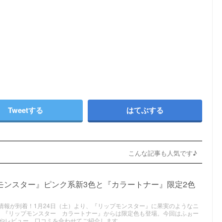
Tweetする
はてぶする
こんな記事も人気です♪
モンスター』ピンク系新3色と『カラートナー』限定2色
スメ情報が到着！1月24日（土）より、『リップモンスター』に果実のようなニ
。『リップモンスター カラートナー』からは限定色も登場。今回はふぉー
やレビュー、口コミを合わせてご紹介します。