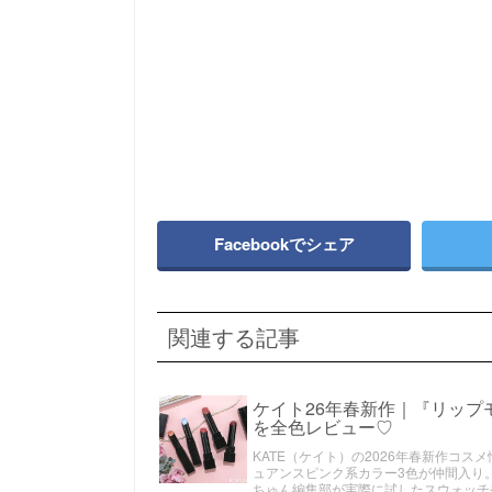
Facebookでシェア
関連する記事
ケイト26年春新作｜『リップ
を全色レビュー♡
KATE（ケイト）の2026年春新作コ
ュアンスピンク系カラー3色が仲間入り
ちゅん編集部が実際に試したスウォッチ