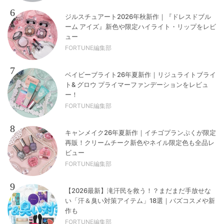
6
ジルスチュアート2026年秋新作｜『ドレスドブル
ーム アイズ』新色や限定ハイライト・リップをレビ
ュー
FORTUNE編集部
7
ベイビーブライト26年夏新作｜リジュライトブライ
ト& グロウ プライマーファンデーションをレビュ
ー！
FORTUNE編集部
8
キャンメイク26年夏新作｜イチゴプランぷくが限定
再販！クリームチーク新色やネイル限定色も全品レ
ビュー
FORTUNE編集部
9
【2026最新】滝汗民を救う！？まだまだ手放せな
い「汗＆臭い対策アイテム」18選｜バズコスメや新
作も
FORTUNE編集部