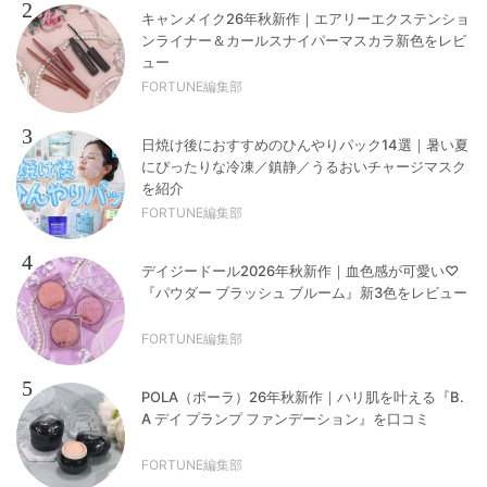
2
キャンメイク26年秋新作｜エアリーエクステンショ
ンライナー＆カールスナイパーマスカラ新色をレビ
ュー
FORTUNE編集部
3
日焼け後におすすめのひんやりパック14選｜暑い夏
にぴったりな冷凍／鎮静／うるおいチャージマスク
を紹介
FORTUNE編集部
4
デイジードール2026年秋新作｜血色感が可愛い♡
『パウダー ブラッシュ ブルーム』新3色をレビュー
FORTUNE編集部
5
POLA（ポーラ）26年秋新作｜ハリ肌を叶える『B.
A デイ プランプ ファンデーション』を口コミ
FORTUNE編集部