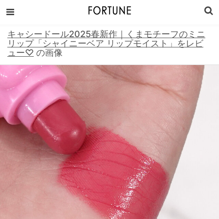
キャシードール2025春新作｜くまモチーフのミニ
リップ「シャイニーベア リップモイスト」をレビ
ュー♡
の画像