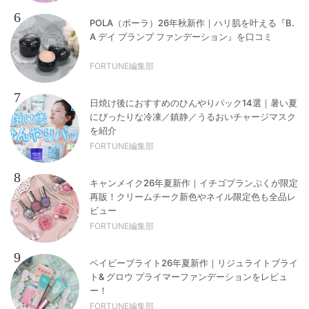
6
POLA（ポーラ）26年秋新作｜ハリ肌を叶える『B.
A デイ プランプ ファンデーション』を口コミ
FORTUNE編集部
7
日焼け後におすすめのひんやりパック14選｜暑い夏
にぴったりな冷凍／鎮静／うるおいチャージマスク
を紹介
FORTUNE編集部
8
キャンメイク26年夏新作｜イチゴプランぷくが限定
再販！クリームチーク新色やネイル限定色も全品レ
ビュー
FORTUNE編集部
9
ベイビーブライト26年夏新作｜リジュライトブライ
ト& グロウ プライマーファンデーションをレビュ
ー！
FORTUNE編集部