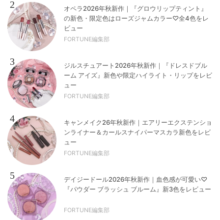
2
オペラ2026年秋新作｜『グロウリップティント』
の新色・限定色はローズジャムカラー♡全4色をレ
ビュー
FORTUNE編集部
3
ジルスチュアート2026年秋新作｜『ドレスドブル
ーム アイズ』新色や限定ハイライト・リップをレビ
ュー
FORTUNE編集部
4
キャンメイク26年秋新作｜エアリーエクステンショ
ンライナー＆カールスナイパーマスカラ新色をレビ
ュー
FORTUNE編集部
5
デイジードール2026年秋新作｜血色感が可愛い♡
『パウダー ブラッシュ ブルーム』新3色をレビュー
FORTUNE編集部