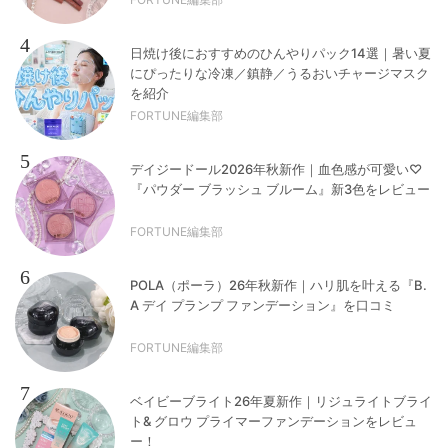
4
日焼け後におすすめのひんやりパック14選｜暑い夏
にぴったりな冷凍／鎮静／うるおいチャージマスク
を紹介
FORTUNE編集部
5
デイジードール2026年秋新作｜血色感が可愛い♡
『パウダー ブラッシュ ブルーム』新3色をレビュー
FORTUNE編集部
6
POLA（ポーラ）26年秋新作｜ハリ肌を叶える『B.
A デイ プランプ ファンデーション』を口コミ
FORTUNE編集部
7
ベイビーブライト26年夏新作｜リジュライトブライ
ト& グロウ プライマーファンデーションをレビュ
ー！