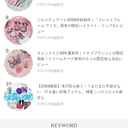
FORTUNE編集部
8
ジルスチュアート2026年秋新作｜『ドレスドブル
ーム アイズ』新色や限定ハイライト・リップをレビ
ュー
FORTUNE編集部
9
キャンメイク26年夏新作｜イチゴプランぷくが限定
再販！クリームチーク新色やネイル限定色も全品レ
ビュー
FORTUNE編集部
10
【2026最新】滝汗民を救う！？まだまだ手放せな
い「汗＆臭い対策アイテム」18選｜バズコスメや新
作も
FORTUNE編集部
KEYWORD