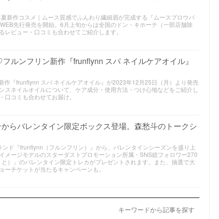
2026年夏新作コスメ｜ムース質感でふんわり繊細眉が完成する『ムースブロウパ
りWEB先⾏発売を開始。6月上旬からは全国のドン・キホーテ（一部店舗除
るレビュー・口コミも合わせてご紹介します。
ンフリン新作『frunflynn スパ ネイルケアオイル』
新作『frunflynn スパ ネイルケアオイル』が2023年12月25日（月）より発売
ンスネイルオイルについて、ケア成分・使用方法・つけ心地などをご紹介し
・口コミも合わせてお届け。
リンからバレンタイン限定ボックス登場。森愁斗のトークシ
ド『frunflynn（フルンフリン）』から、バレンタインシーズンを盛り上
イメージモデルのスターダストプロモーション所属・SNS総フォロワー270
うと）」のバレンタイン限定トレカがプレゼントされます。また、抽選で大
ョーチケットが当たるキャンペーンも。
キーワードから記事を探す