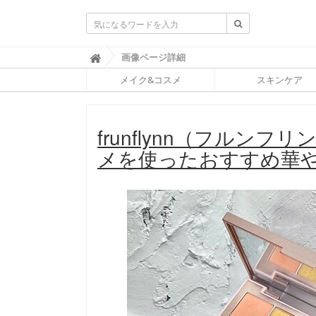
ふ
画像ページ詳細

ぉ
メイク&コスメ
スキンケア
ー
ち
ゅ
ん
frunflynn（フルン
(
F
メを使ったおすすめ華
O
R
T
U
N
E
)