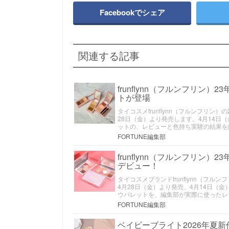
Facebookでシェア
関連する記事
frunflynn（フルンフリ
トが登場
タイコスメfrunflynn（フルンフリ
28日（金）より発売します。4月14日
ットの、レビューと色持ち実験の結果を
FORTUNE編集部
frunflynn（フルンフリ
デビュー！
タイコスメブランドfrunflynn（フ
4月28日（金）より発売、4月14日（
ウパレットを、編集部が実際に使ったレ
FORTUNE編集部
ベイビーブライト2026年夏