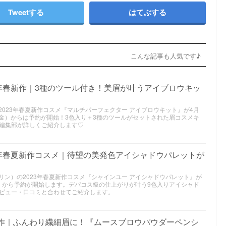
Tweetする
はてぶする
こんな記事も人気です♪
ン）23年春新作｜3種のツール付き！美眉が叶うアイブロウキッ
ン）の2023年春夏新作コスメ『マルチパーフェクター アイブロウキット』が4月
（金）からは予約が開始！3色入り＋3種のツールがセットされた眉コスメキ
編集部が詳しくご紹介します♡
ン）23年春夏新作コスメ｜待望の美発色アイシャドウパレットが
ルンフリン）の2023年春夏新作コスメ『シャインユー アイシャドウパレット』が
金）から予約が開始します。デパコス級の仕上がりが叶う9色入りアイシャド
ビュー・口コミと合わせてご紹介します。
新作｜ふんわり繊細眉に！『ムースブロウパウダーペンシ