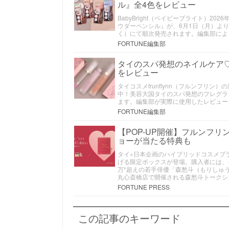
ル』全4色をレビュー
BabyBright（ベイビーブライト）
ウダーペンシル』が、6月1日（月）よ
く）にて順次発売されます。編集部によ
FORTUNE編集部
タイのスパ発想のネイルケア♡フル
をレビュー
タイコスメfrunflynn（フルンフリン）の
中！美容大国タイのスパ発想のフレグラ
ます。編集部が実際に使用したレビュー
FORTUNE編集部
【POP-UP開催】フルンフ
ョーが当たる特典も
タイ×日本企画のハイブリッドコスメブラン
げる限定ボックスが登場。購入者には、
万*超えの若手俳優「森愁斗（もりしゅ
丸心斎橋店で開催される森愁斗トークシ
FORTUNE PRESS
この記事のキーワード