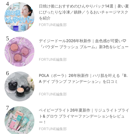
4
日焼け後におすすめのひんやりパック14選｜暑い夏
にぴったりな冷凍／鎮静／うるおいチャージマスク
を紹介
FORTUNE編集部
5
デイジードール2026年秋新作｜血色感が可愛い♡
『パウダー ブラッシュ ブルーム』新3色をレビュー
FORTUNE編集部
6
POLA（ポーラ）26年秋新作｜ハリ肌を叶える『B.
A デイ プランプ ファンデーション』を口コミ
FORTUNE編集部
7
ベイビーブライト26年夏新作｜リジュライトブライ
ト& グロウ プライマーファンデーションをレビュ
ー！
FORTUNE編集部