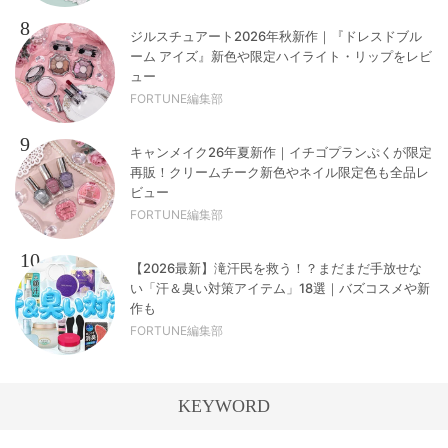
8
ジルスチュアート2026年秋新作｜『ドレスドブル
ーム アイズ』新色や限定ハイライト・リップをレビ
ュー
FORTUNE編集部
9
キャンメイク26年夏新作｜イチゴプランぷくが限定
再販！クリームチーク新色やネイル限定色も全品レ
ビュー
FORTUNE編集部
10
【2026最新】滝汗民を救う！？まだまだ手放せな
い「汗＆臭い対策アイテム」18選｜バズコスメや新
作も
FORTUNE編集部
KEYWORD