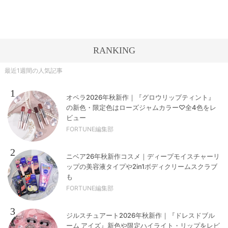
RANKING
最近1週間の人気記事
1
オペラ2026年秋新作｜『グロウリップティント』
の新色・限定色はローズジャムカラー♡全4色をレ
ビュー
FORTUNE編集部
2
ニベア26年秋新作コスメ｜ディープモイスチャーリ
ップの美容液タイプや2in1ボディクリームスクラブ
も
FORTUNE編集部
3
ジルスチュアート2026年秋新作｜『ドレスドブル
ーム アイズ』新色や限定ハイライト・リップをレビ