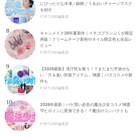
にぴったりな冷凍／鎮静／うるおいチャージマスク
を紹介
FORTUNE編集部
8
キャンメイク26年夏新作｜イチゴプランぷくが限定
再販！クリームチーク新色やネイル限定色も全品レ
ビュー
FORTUNE編集部
9
【2026最新】滝汗民を救う！？まだまだ手放せな
い「汗＆臭い対策アイテム」18選｜バズコスメや新
作も
FORTUNE編集部
10
2026年最新｜パケ買い必至の魔法少女コスメ16選
♡ヒロインに変身できる！？魔法のコンパクトも
FORTUNE編集部