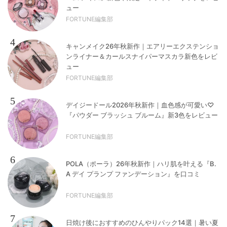
ュー
FORTUNE編集部
4
キャンメイク26年秋新作｜エアリーエクステンショ
ンライナー＆カールスナイパーマスカラ新色をレビ
ュー
FORTUNE編集部
5
デイジードール2026年秋新作｜血色感が可愛い♡
『パウダー ブラッシュ ブルーム』新3色をレビュー
FORTUNE編集部
6
POLA（ポーラ）26年秋新作｜ハリ肌を叶える『B.
A デイ プランプ ファンデーション』を口コミ
FORTUNE編集部
7
日焼け後におすすめのひんやりパック14選｜暑い夏