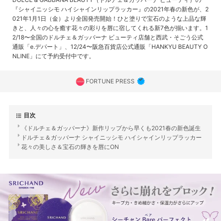
『シャイニッシモ ハイシャインリップラッカー』の2021年春の新色が、2
021年1月1日（金）より全国発売開始！ひと塗りで宝石のような上品な輝
きと、人々の心を癒す花々の彩りを唇に宿してくれる新7色が揃います。1
2/18〜全国のドルチェ＆ガッバーナ ビューティ店舗と西武・そごう公式
通販「e.デパート」、12/24〜阪急百貨店公式通販「HANKYU BEAUTY O
NLINE」にて予約受付中です。
FORTUNE PRESS
目次
《ドルチェ＆ガッバーナ》新作リップから早くも2021春の新色誕生
ドルチェ＆ガッバーナ シャイニッシモ ハイシャインリップラッカー
花々の美しさ＆宝石の輝きを唇にON