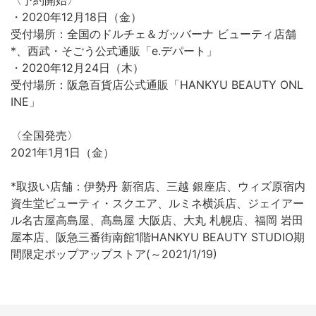
〈予約開始〉
・2020年12月18日（金）
受付場所：全国のドルチェ＆ガッバーナ ビューティ店舗
*、西武・そごう公式通販「e.デパート」
・2020年12月24日（木）
受付場所：阪急百貨店公式通販「HANKYU BEAUTY ONL
INE」
〈全国発売〉
2021年1月1日（金）
*取扱い店舗：伊勢丹 新宿店、三越 銀座店、ウィズ原宿内
資生堂ビューティ・スクエア、ルミネ横浜店、ジェイアー
ル名古屋高島屋、髙島屋 大阪店、大丸 札幌店、福岡 岩田
屋本店、阪急三番街南館1階HANKYU BEAUTY STUDIO期
間限定ポップアップストア(～2021/1/19)