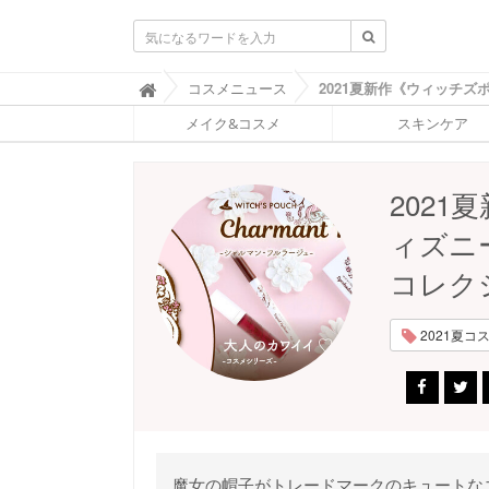
ふ
コスメニュース

ぉ
メイク&コスメ
スキンケア
ー
ち
ゅ
ん
202
(
F
ィズニ
O
R
コレク
T
U
N
2021夏コスメ
E
)
魔女の帽子がトレードマークのキュートなコスメ