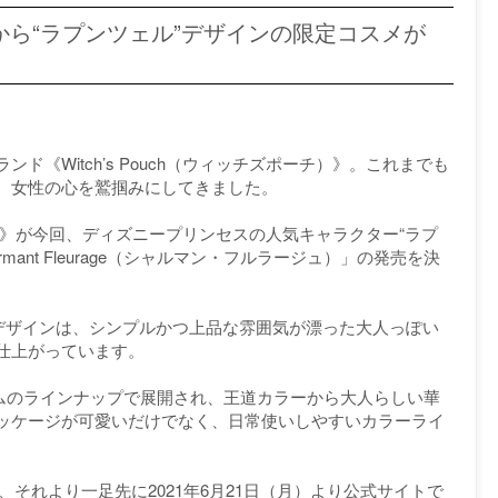
から“ラプンツェル”デザインの限定コスメが
《Witch’s Pouch（ウィッチズポーチ）》。これまでも
、女性の心を鷲掴みにしてきました。
ポーチ）》が今回、ディズニープリンセスの人気キャラクター“ラプ
ant Fleurage（シャルマン・フルラージュ）」の発売を決
”デザインは、シンプルかつ上品な雰囲気が漂った大人っぽい
仕上がっています。
テムのラインナップで展開され、王道カラーから大人らしい華
ッケージが可愛いだけでなく、日常使いしやすいカラーライ
が、それより一足先に2021年6月21日（月）より公式サイトで