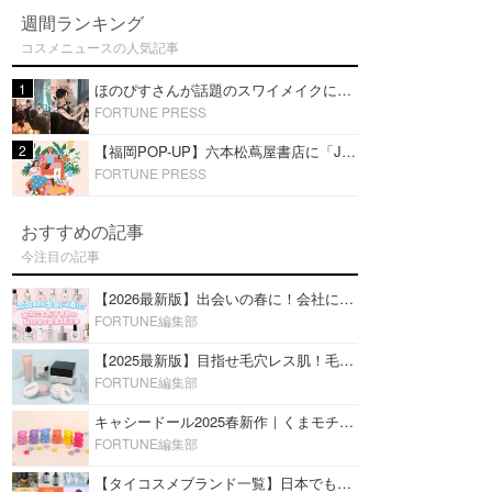
週間ランキング
コスメニュースの人気記事
1
ほのぴすさんが話題のスワイメイクに挑戦！タイコスメを使ったメイクショーを福岡・六本松 蔦屋書店で開催
FORTUNE PRESS
2
【福岡POP-UP】六本松蔦屋書店に「JFラボコスメ」出店！ほのぴす出演スワイメイクショーを開催！
FORTUNE PRESS
おすすめの記事
今注目の記事
【2026最新版】出会いの春に！会社にもおすすめの好印象な香水14選♡ビジネスの場での香水マナーも
FORTUNE編集部
【2025最新版】目指せ毛穴レス肌！毛穴を埋めて隠す「おすすめ部分用下地＆プライマー」ランキング♡
FORTUNE編集部
キャシードール2025春新作｜くまモチーフのミニリップ「シャイニーベア リップモイスト」をレビュー♡
FORTUNE編集部
【タイコスメブランド一覧】日本でも人気沸騰中の“タイコスメ”ブランド20選！