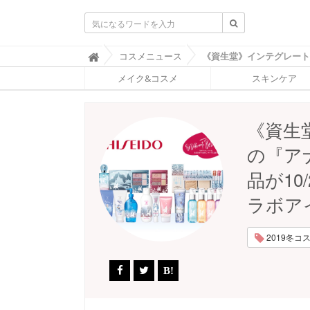
ふ
コスメニュース

ぉ
メイク&コスメ
スキンケア
ー
ち
ゅ
ん
《資生
(
F
の『ア
O
R
品が10
T
U
ラボア
N
E
)
2019冬コスメ