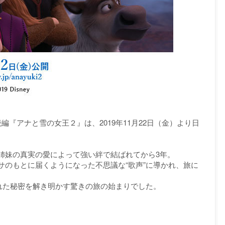
『アナと雪の女王２』は、2019年11月22日（金）より日
姉妹の真実の愛によって強い絆で結ばれてから3年。
サのもとに届くようになった不思議な“歌声”に導かれ、旅に
られた秘密を解き明かす驚きの旅の始まりでした。