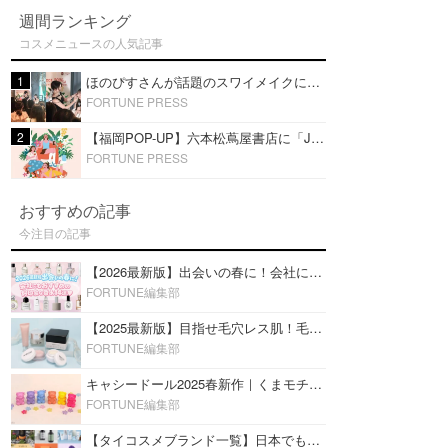
週間ランキング
コスメニュースの人気記事
1
ほのぴすさんが話題のスワイメイクに挑戦！タイコスメを使ったメイクショーを福岡・六本松 蔦屋書店で開催
FORTUNE PRESS
2
【福岡POP-UP】六本松蔦屋書店に「JFラボコスメ」出店！ほのぴす出演スワイメイクショーを開催！
FORTUNE PRESS
おすすめの記事
今注目の記事
【2026最新版】出会いの春に！会社にもおすすめの好印象な香水14選♡ビジネスの場での香水マナーも
FORTUNE編集部
【2025最新版】目指せ毛穴レス肌！毛穴を埋めて隠す「おすすめ部分用下地＆プライマー」ランキング♡
FORTUNE編集部
キャシードール2025春新作｜くまモチーフのミニリップ「シャイニーベア リップモイスト」をレビュー♡
FORTUNE編集部
【タイコスメブランド一覧】日本でも人気沸騰中の“タイコスメ”ブランド20選！