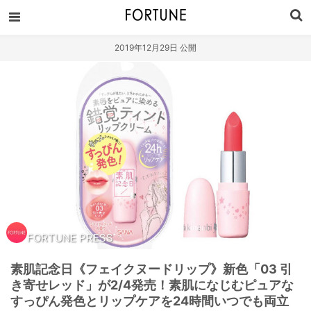
2019年12月29日 公開
FORTUNE PRESS
素肌記念日《フェイクヌードリップ》新色「03 引
き寄せレッド」が2/4発売！素肌になじむピュアな
すっぴん発色とリップケアを24時間いつでも両立