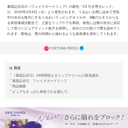
素肌記念日の《フェイクヌードリップ》の新色「03 引き寄せレッド」
が、2020年2月4日（火）より発売されます。うるおいを閉じ込めて空気
中の水分も味方にするうるおいラッピングオイルや、6種のエキスからな
る美容液成分配合で、上質なリップケアを再現。発色には唇の水分に反応
して色づくピュアティント処方を採用し、自分だけの彩りで唇を染めてく
れます。新色は、唇の内側から溢れるような血色感を演出してくれます。
FORTUNE PRESS
目次
《素肌記念日》24時間使えるリップクリームの新色誕生
素肌記念日 フェイクヌードリップ
商品概要
ピュアなすっぴん発色で心を掴んで。