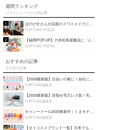
週間ランキング
コスメニュースの人気記事
1
ほのぴすさんが話題のスワイメイクに挑戦！タイコスメを使ったメイクショーを福岡・六本松 蔦屋書店で開催
FORTUNE PRESS
2
【福岡POP-UP】六本松蔦屋書店に「JFラボコスメ」出店！ほのぴす出演スワイメイクショーを開催！
FORTUNE PRESS
おすすめの記事
今注目の記事
【2026最新版】出会いの春に！会社にもおすすめの好印象な香水14選♡ビジネスの場での香水マナーも
FORTUNE編集部
【2025最新版】目指せ毛穴レス肌！毛穴を埋めて隠す「おすすめ部分用下地＆プライマー」ランキング♡
FORTUNE編集部
キャシードール2025春新作｜くまモチーフのミニリップ「シャイニーベア リップモイスト」をレビュー♡
FORTUNE編集部
【タイコスメブランド一覧】日本でも人気沸騰中の“タイコスメ”ブランド20選！