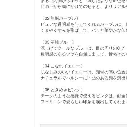
まるで内側からポッと上気したような血色感
目の下から頬にかけてのせると、よりリアル
〔02 無垢パープル〕
ピュアな透明感を与えてくれるパープルは、
くまやくすみを飛ばして、パッと華やかな印
〔03 清純ブルー〕
涼しげでクールなブルーは、目の周りのCゾ
透明感のあるツヤを自然に出して、骨格その
〔04 こなれイエロー〕
肌なじみのいいイエローは、頬骨の高い位置
ナチュラルでヘルシーに凹凸のある顔を演出
〔05 ときめきピンク〕
チークのような感覚で使えるピンクは、顔全
フェミニンで愛らしい印象を演出してくれま