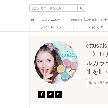
ふ
コスメニュース

ぉ
メイク&コスメ
スキンケア
ー
ち
ゅ
ん
ettu
(
F
ー》1
O
R
ルカラ
T
U
肌を叶
N
E
)
2018秋冬新