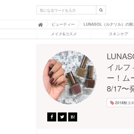
ふ
ビューティー

ぉ
メイク&コスメ
スキンケア
ー
ち
ゅ
ん
LUN
(
F
イルフ
O
R
ー！ム
T
U
8/17〜
N
E
)
2018秋コスメ