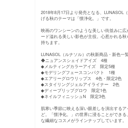
2018年8月17日より発売となる、LUNAS
げる秋のテーマは「憬浄化。」です。
映画のワンシーンのような美しい街並みに広
ード溢れる美しい影色が主役。心惹かれる秋
持ちます。
LUNASOL（ルナソル）の秋新商品・新色一
◆ニュアンスシェイドアイズ 4種
◆メルティングカラーアイズ 限定5種
◆モデリングフェースコンパクト 1種
◆エアリーグロウリップス 4色・限定2色
◆スタイリングジェルアイライナー 2色
◆ディープリップグロウ 限定1色
◆ネイルフィニッシュN 限定3色
肌寒い季節に映える深い眼差しを演出するア
ど。「憬浄化。」の世界に浸ることができる、
な繊細なコスメがラインナップしています。