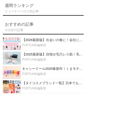
週間ランキング
ビューティーの人気記事
おすすめの記事
今注目の記事
【2026最新版】出会いの春に！会社にもおすすめの好印象な香水14選♡ビジネスの場での香水マナーも
FORTUNE編集部
【2025最新版】目指せ毛穴レス肌！毛穴を埋めて隠す「おすすめ部分用下地＆プライマー」ランキング♡
FORTUNE編集部
キャシードール2025春新作｜くまモチーフのミニリップ「シャイニーベア リップモイスト」をレビュー♡
FORTUNE編集部
【タイコスメブランド一覧】日本でも人気沸騰中の“タイコスメ”ブランド20選！
FORTUNE編集部