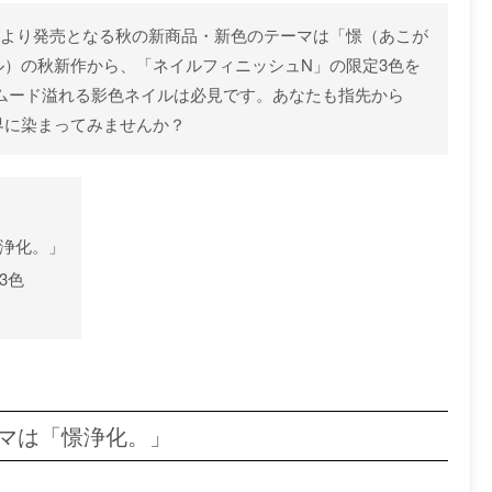
月17日より発売となる秋の新商品・新色のテーマは「憬（あこが
ソル）の秋新作から、「ネイルフィニッシュN」の限定3色を
のムード溢れる影色ネイルは必見です。あなたも指先から
世界に染まってみませんか？
憬浄化。」
3色
ーマは「憬浄化。」