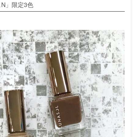
ュN」限定3色