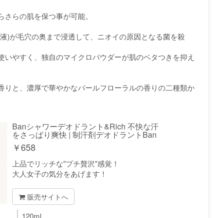
らさらの肌を保つ事が可能。
物液)が毛穴の奥まで浸透して、ニオイの原因となる菌を殺
使いやすく、独自のマイクロパウダーが肌のベタつきを抑え
香りと、濃厚で華やかなパールフローラルの香りの二種類か
Banシャワーデオドラント&Rich 不快な汗
をさっぱり爽快 | 制汗剤デオドラントBan
￥
658
上品でリッチな"プチ贅沢"感覚！
大人女子の気分をあげます！
販売サイトへ
120ml