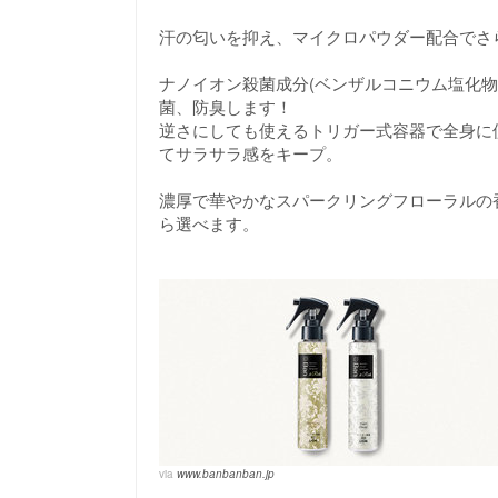
汗の匂いを抑え、マイクロパウダー配合でさ
ナノイオン殺菌成分(ベンザルコニウム塩化
菌、防臭します！
逆さにしても使えるトリガー式容器で全身に
てサラサラ感をキープ。
濃厚で華やかなスパークリングフローラルの
ら選べます。
via
www.banbanban.jp