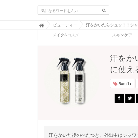
ふ
ビューティー

ぉ
メイク&コスメ
スキンケア
ー
ち
ゅ
ん
汗をか
(
F
に使え
O
R
T
Ban (1)
U
N
E
)
汗をかいた後のべたつき、外出中はシャワ