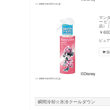
via
www.mandom.co.jp
マンダ
ー ピ
品）
￥
60
ピュア
販
via
www.mandom.co.jp
瞬間冷却☆氷冷クールダウン