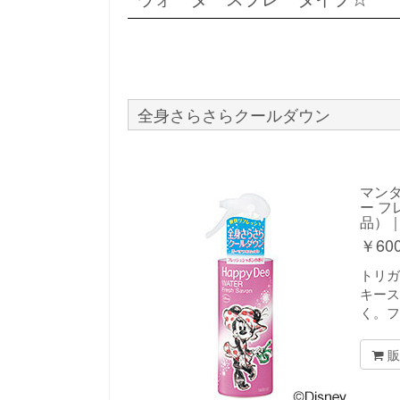
全身さらさらクールダウン
マンダ
ー フ
品）
￥
60
トリガ
キース
く。フ
販