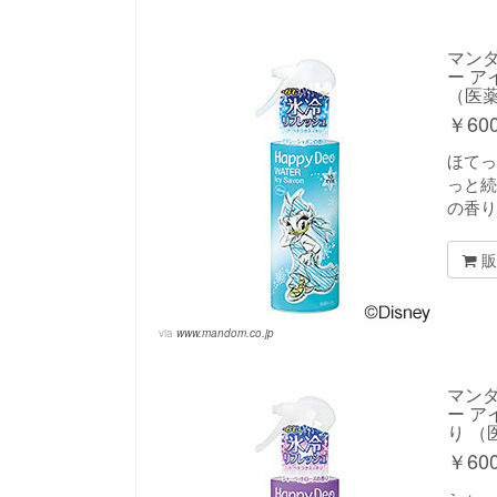
マンダ
ー ア
（医
￥
60
ほてっ
っと続
の香
販
via
www.mandom.co.jp
マンダ
ー ア
り 
￥
60