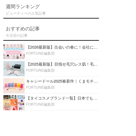
週間ランキング
ビューティーの人気記事
おすすめの記事
今注目の記事
【2026最新版】出会いの春に！会社にもおすすめの好印象な香水14選♡ビジネスの場での香水マナーも
FORTUNE編集部
【2025最新版】目指せ毛穴レス肌！毛穴を埋めて隠す「おすすめ部分用下地＆プライマー」ランキング♡
FORTUNE編集部
キャシードール2025春新作｜くまモチーフのミニリップ「シャイニーベア リップモイスト」をレビュー♡
FORTUNE編集部
【タイコスメブランド一覧】日本でも人気沸騰中の“タイコスメ”ブランド20選！
FORTUNE編集部