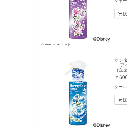
シャ
販
via
www.mandom.co.jp
マンダ
ー ア
（医
￥
60
クール
販