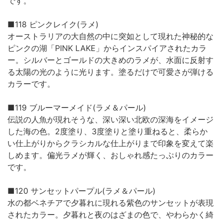
です。
■118 ピンクレイク(ラメ)
オーストラリアの大自然の中に突如として現れた神秘的な
ピンクの湖「PINK LAKE」からインスパイアされたカラ
ー。シルバーとゴールドの大きめのラメが、水面に反射す
る太陽の光のように光ります。塗るだけで可愛さが弾ける
カラーです。
■119 ブルーマーメイド(ラメ＆パール)
伝説の人魚が現れそうな、深い深い北欧の深海をイメージ
した海の色。2度塗り、3度塗りと塗り重ねると、柔らか
い仕上がりからクラシカルな仕上がりまで印象を変えて楽
しめます。偏光ラメが輝く、おしゃれ感たっぷりのカラー
です。
■120 サンセットパープル(ラメ＆パール)
水の都ベネチアで夕暮れに現れる紫色のサンセットが表現
されたカラー。夕暮れと夜のはざまの色で、やわらかく綺