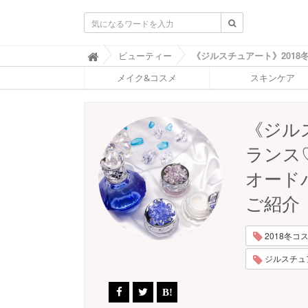
ふ
ビューティー

ぉ
メイク&コスメ
スキンケア
ー
ち
ゅ
ん
《ジル
(
F
ランス
O
R
オード
T
U
ご紹介
N
E
)
2018冬コスメ
ジルスチュアー