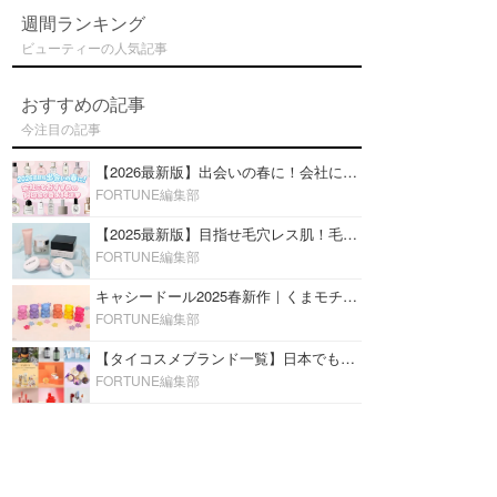
週間ランキング
ビューティーの人気記事
おすすめの記事
今注目の記事
【2026最新版】出会いの春に！会社にもおすすめの好印象な香水14選♡ビジネスの場での香水マナーも
FORTUNE編集部
【2025最新版】目指せ毛穴レス肌！毛穴を埋めて隠す「おすすめ部分用下地＆プライマー」ランキング♡
FORTUNE編集部
キャシードール2025春新作｜くまモチーフのミニリップ「シャイニーベア リップモイスト」をレビュー♡
FORTUNE編集部
【タイコスメブランド一覧】日本でも人気沸騰中の“タイコスメ”ブランド20選！
FORTUNE編集部