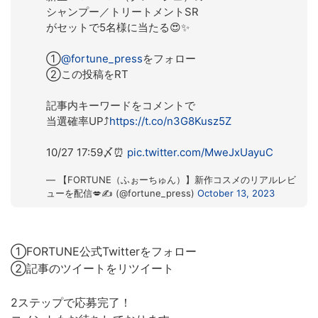
シャンプー／トリートメントSR
がセットで5名様に当たる😍✨
①
@fortune_press
をフォロー
②この投稿をRT
記事内キーワードをコメントで
当選確率UP⤴️
https://t.co/n3G8Kusz5Z
10/27 17:59〆⏰
pic.twitter.com/MweJxUayuC
— 【FORTUNE（ふぉーちゅん）】新作コスメのリアルレビ
ューを配信💋✍ (@fortune_press)
October 13, 2023
①FORTUNE公式Twitterをフォロー
②記事のツイートをリツイート
2ステップで応募完了！