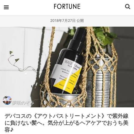
2018年7月27日 公開
夢咲のぞみ
デパコスの《アウトバストリートメント》で紫外線
に負けない髪へ。気分が上がるヘアケアでおうち美
容♪