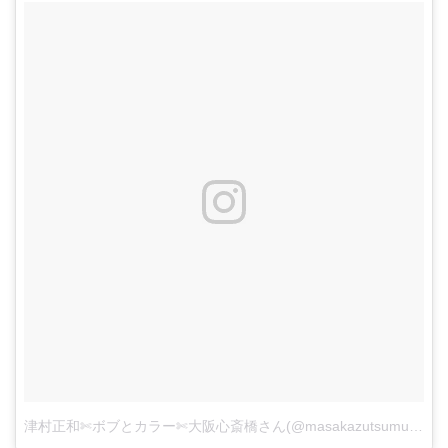
津村正和✄ボブとカラー✄大阪心斎橋さん(@masakazutsumura)がシェアした投稿