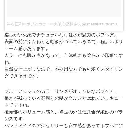
津村正和✄ボブとカラー✄大阪心斎橋さん(@masakazutsumura)がシェアした投稿
柔らかい束感でナチュラルな可愛さが魅力のボブヘア。
表面の髪にふんわりと動きがついているので、程よいボリ
ューム感があります。
カラーにも暖かさがあって、全体的にも柔らかい印象です
ね。
自然な仕上がりなので、不器用な方でも可愛くスタイリン
グできそうです。
ブルーアッシュのカラーリングがオシャレなボブヘア。
長さが残っている顔周りの髪がクルンとはねていてキュー
トですよね。
後頭部のボリューム感と、襟足の外はね具合が絶妙のバラ
ンスです。
ハンドメイドのアクセサリーも存在感があってボブヘアに