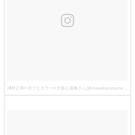
津村正和✄ボブとカラー✄大阪心斎橋さん(@masakazutsumura)がシェアした投稿