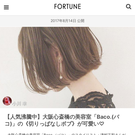
2017年8月14日 公開
小川 幸
【人気沸騰中】大阪心斎橋の美容室「Baco.(バ
コ)」の《切りっぱなしボブ》が可愛い♡
大阪心斎橋の美容室「Baco.（バコ）」のスタイリスト・津村正和さんが