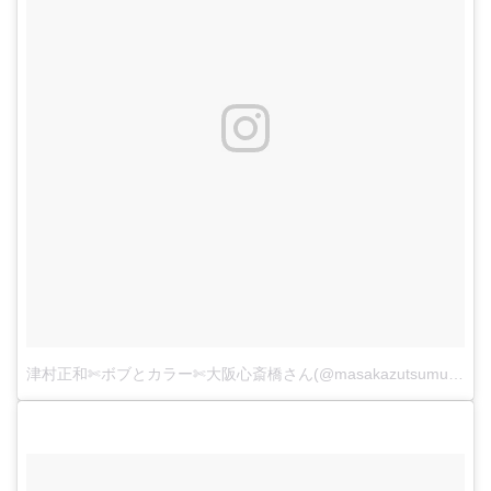
津村正和✄ボブとカラー✄大阪心斎橋さん(@masakazutsumura)がシェアした投稿