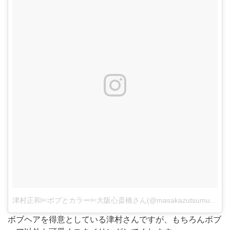
津村正和✄ボブとカラー✄大阪心斎橋さん(@masakazutsumura)がシェアした投稿
ボブヘアを得意としている津村さんですが、もちろんボブ