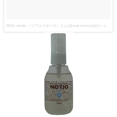
REAL studio （リアルスタジオ）さん(@real.chemical)がシェアした投稿