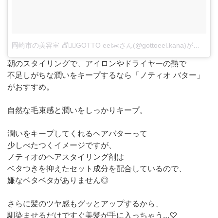
岡崎市の美容室 💇💇‍♂️GOTTO eel✂️さん(@gottoeel.kana)がシェアした投稿
朝のスタイリングで、アイロンやドライヤーの熱で
不足しがちな潤いをキープするなら「ノティオ バター」
がおすすめ。
自然な毛束感と潤いをしっかりキープ。
潤いをキープしてくれるヘアバターって
少しべたつくイメージですが、
ノティオのヘアスタイリング剤は
ベタつきを抑えたセット成分を配合しているので、
嫌なベタベタがありません◎
さらに髪のツヤ感もグッとアップするから、
馴染ませるだけですぐ美髪が手に入っちゃう…♡