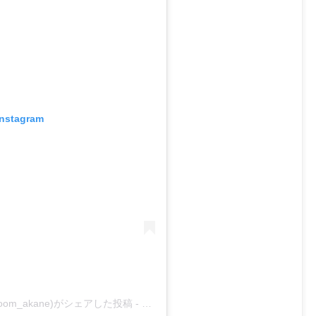
Instagram
illinroom_akane)がシェアした投稿
-
2019年 4月月20日午前4時24分PDT