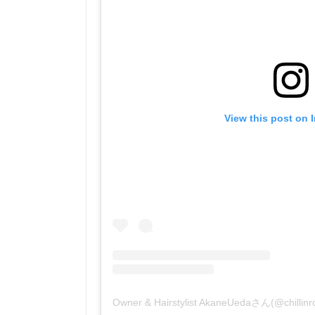
View this post on 
Owner & Hairstylist AkaneUedaさん(@ch