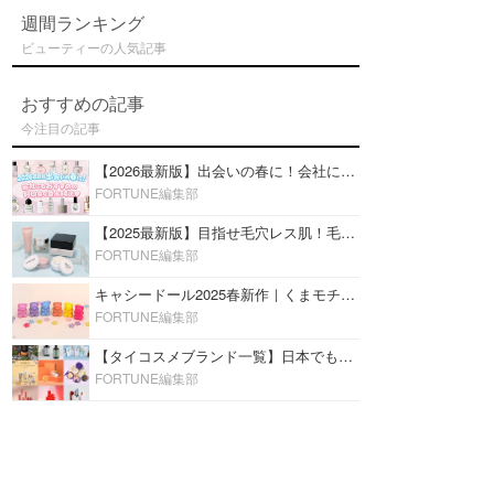
週間ランキング
ビューティーの人気記事
おすすめの記事
今注目の記事
【2026最新版】出会いの春に！会社にもおすすめの好印象な香水14選♡ビジネスの場での香水マナーも
FORTUNE編集部
【2025最新版】目指せ毛穴レス肌！毛穴を埋めて隠す「おすすめ部分用下地＆プライマー」ランキング♡
FORTUNE編集部
キャシードール2025春新作｜くまモチーフのミニリップ「シャイニーベア リップモイスト」をレビュー♡
FORTUNE編集部
【タイコスメブランド一覧】日本でも人気沸騰中の“タイコスメ”ブランド20選！
FORTUNE編集部