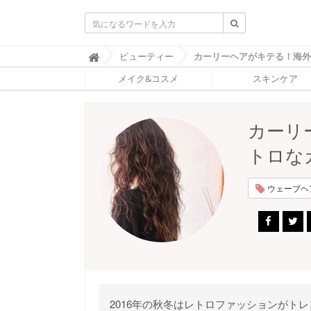
ふ
ビューティー

ぉ
メイク&コスメ
スキンケア
ー
ち
ゅ
ん
カーリ
(
F
トロな
O
R
T
ウェーブヘア 
U
N
E
)
2016年の秋冬はレトロファッションがト