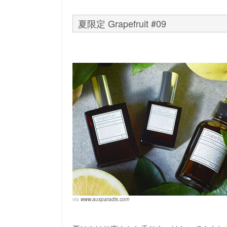
夏限定 Grapefruit #09
via
www.auxparadis.com