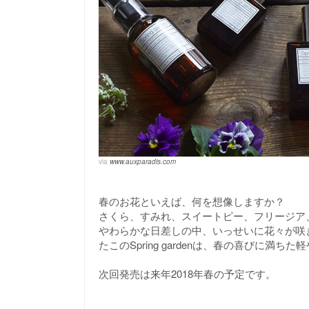
via
www.auxparadis.com
春のお花といえば、何を想像しますか？
さくら、すみれ、スイートピー、フリージア
やわらかな日差しの中、いっせいに花々が咲
たこのSpring gardenは、春の喜びに満ち
次回発売は来年2018年春の予定です。