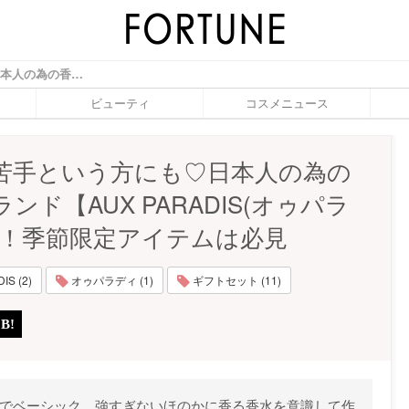
香水が苦手という方にも♡日本人の為の香りブランド【AUX PARADIS(オゥパラディ)】！季節限定アイテムは必見 - ふぉーちゅん(FORTUNE)
ビューティ
コスメニュース
苦手という方にも♡日本人の為の
ンド【AUX PARADIS(オゥパラ
】！季節限定アイテムは必見
IS (2)
オゥパラディ (1)
ギフトセット (11)
チュラルでベーシック、強すぎないほのかに香る香水を意識して作