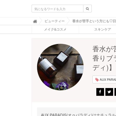
ふ
ビューティー

ぉ
メイク&コスメ
スキンケア
ー
ち
ゅ
ん
香水が
(
F
香りブラ
O
R
ディ)
T
U
N
AUX PARAD
E
)
AUX PARADIS(オゥパラディ)はナ