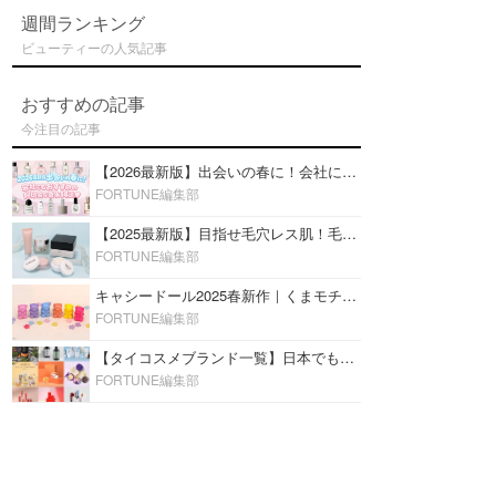
週間ランキング
ビューティーの人気記事
おすすめの記事
今注目の記事
【2026最新版】出会いの春に！会社にもおすすめの好印象な香水14選♡ビジネスの場での香水マナーも
FORTUNE編集部
【2025最新版】目指せ毛穴レス肌！毛穴を埋めて隠す「おすすめ部分用下地＆プライマー」ランキング♡
FORTUNE編集部
キャシードール2025春新作｜くまモチーフのミニリップ「シャイニーベア リップモイスト」をレビュー♡
FORTUNE編集部
【タイコスメブランド一覧】日本でも人気沸騰中の“タイコスメ”ブランド20選！
FORTUNE編集部