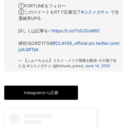
①FORTUNEをフォロー
②このツイートをRTで応募完了
#コスメガチャ
で当
選確率UP💪
詳しくは記事を✅
https://t.co/7z0JZce662
締切:6/28⏰17:59
@CLAYGE_official
pic.twitter.com/
jytLQlfTpk
— 【ふぉーちゅん】コスメ・メイク情報を配信 その場で当
たる #コスメガチャ (@fortune_press)
June 14, 2019
Instagramから応募