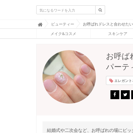
ふ
ビューティー

ぉ
メイク&コスメ
スキンケア
ー
ち
ゅ
ん
お呼ば
(
F
パーテ
O
R
T
エレガントネ
U
N
E
)
結婚式や二次会など、お呼ばれの場にピッ