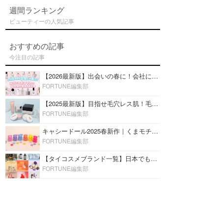
週間ランキング
ビューティーの人気記事
おすすめの記事
今注目の記事
【2026最新版】出会いの春に！会社にもおすすめの好印象な香水14選♡ビジネスの場での香水マナーも
FORTUNE編集部
【2025最新版】目指せ毛穴レス肌！毛穴を埋めて隠す「おすすめ部分用下地＆プライマー」ランキング♡
FORTUNE編集部
キャシードール2025春新作｜くまモチーフのミニリップ「シャイニーベア リップモイスト」をレビュー♡
FORTUNE編集部
【タイコスメブランド一覧】日本でも人気沸騰中の“タイコスメ”ブランド20選！
FORTUNE編集部