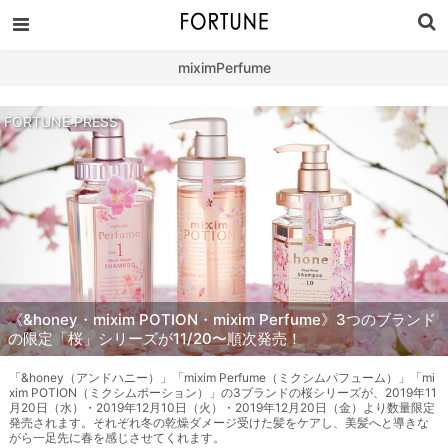
miximPerfume
FORTUNE PRESS
《&honey・mixim POTION・mixim Perfume》3つのブランド
の限定「桜」シリーズが11/20〜順次発売！
「&honey（アンドハニー）」「mixim Perfume（ミクシムパフューム）」「mi
xim POTION（ミクシムポーション）」の3ブランドの桜シリーズが、2019年11
月20日（水）・2019年12月10日（火）・2019年12月20日（金）より数量限定
発売されます。それぞれ冬の乾燥ダメージ受けた髪をケアし、美髪へと導きな
がら一足先に春を感じさせてくれます。