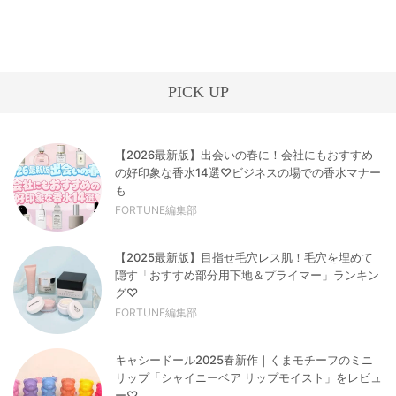
PICK UP
【2026最新版】出会いの春に！会社にもおすすめ
の好印象な香水14選♡ビジネスの場での香水マナー
も
FORTUNE編集部
【2025最新版】目指せ毛穴レス肌！毛穴を埋めて
隠す「おすすめ部分用下地＆プライマー」ランキン
グ♡
FORTUNE編集部
キャシードール2025春新作｜くまモチーフのミニ
リップ「シャイニーベア リップモイスト」をレビュ
ー♡