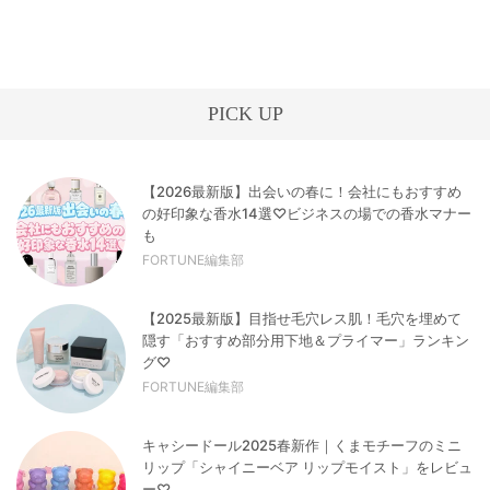
PICK UP
【2026最新版】出会いの春に！会社にもおすすめ
の好印象な香水14選♡ビジネスの場での香水マナー
も
FORTUNE編集部
【2025最新版】目指せ毛穴レス肌！毛穴を埋めて
隠す「おすすめ部分用下地＆プライマー」ランキン
グ♡
FORTUNE編集部
キャシードール2025春新作｜くまモチーフのミニ
リップ「シャイニーベア リップモイスト」をレビュ
ー♡