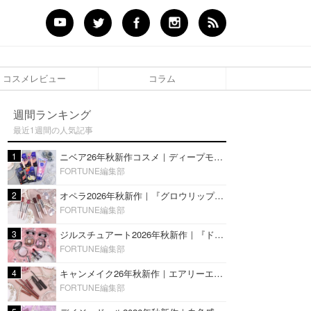
コスメレビュー
コラム
週間ランキング
最近1週間の人気記事
1
ニベア26年秋新作コスメ｜ディープモイスチャーリップの美容液タイプや2in1ボディクリームスクラブも
FORTUNE編集部
2
オペラ2026年秋新作｜『グロウリップティント』の新色・限定色はローズジャムカラー♡全4色をレビュー
FORTUNE編集部
3
ジルスチュアート2026年秋新作｜『ドレスドブルーム アイズ』新色や限定ハイライト・リップをレビュー
FORTUNE編集部
4
キャンメイク26年秋新作｜エアリーエクステンションライナー＆カールスナイパーマスカラ新色をレビュー
FORTUNE編集部