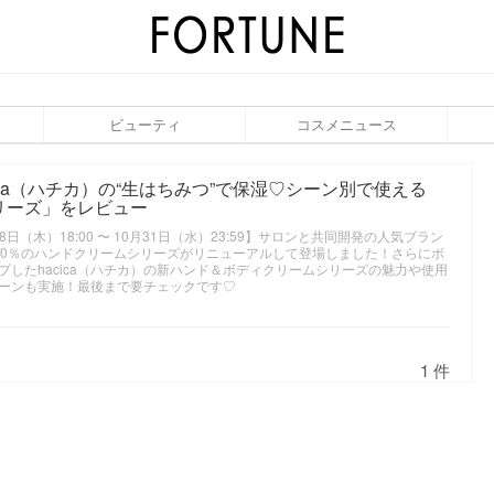
ビューティ
コスメニュース
ica（ハチカ）の“生はちみつ”で保湿♡シーン別で使える
リーズ」をレビュー
日（木）18:00 〜 10月31日（水）23:59】サロンと共同開発の人気ブラン
つ100％のハンドクリームシリーズがリニューアルして登場しました！さらにボ
したhacica（ハチカ）の新ハンド＆ボディクリームシリーズの魅力や使用
ーンも実施！最後まで要チェックです♡
1 件