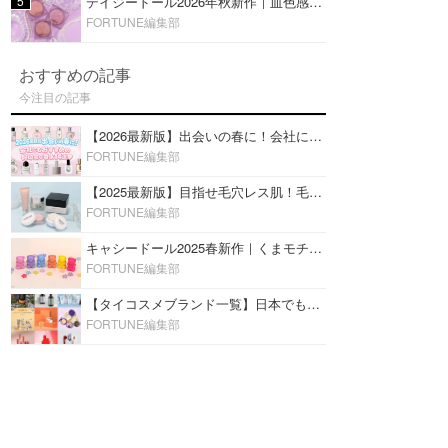
5
デイジードール2026年秋新作｜血色感が可愛い♡『パウダー ブラッシュ ブルーム』新3色をレビュー
FORTUNE編集部
おすすめの記事
今注目の記事
【2026最新版】出会いの春に！会社にもおすすめの好印象な香水14選♡ビジネスの場での香水マナーも
FORTUNE編集部
【2025最新版】目指せ毛穴レス肌！毛穴を埋めて隠す「おすすめ部分用下地＆プライマー」ランキング♡
FORTUNE編集部
キャシードール2025春新作｜くまモチーフのミニリップ「シャイニーベア リップモイスト」をレビュー♡
FORTUNE編集部
【タイコスメブランド一覧】日本でも人気沸騰中の“タイコスメ”ブランド20選！
FORTUNE編集部