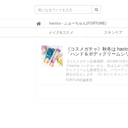
ふ
hacica - ふぉーちゅん(FORTUNE)

ぉ
メイク&コスメ
スキンケア
ー
ち
ゅ
《コスメガチャ》秋冬は hac
ん
「ハンド＆ボディクリームシ
(
F
【コスメガチャ応募期間：2018年10月18
O
ドhacica（ハチカ）から、生はちみ
R
ディクリームも新発売され、パワーアップ
T
感をお伝えします。プレゼントキャンペ
U
FORTUNE編集部
N
E
)