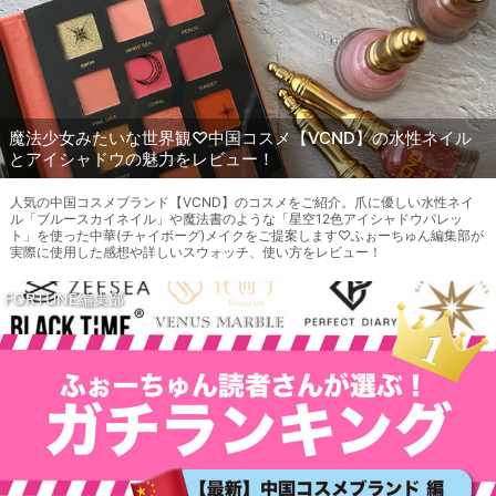
魔法少女みたいな世界観♡中国コスメ【VCND】の水性ネイル
とアイシャドウの魅力をレビュー！
人気の中国コスメブランド【VCND】のコスメをご紹介。爪に優しい水性ネイ
ル「ブルースカイネイル」や魔法書のような「星空12色アイシャドウパレッ
ト」を使った中華(チャイボーグ)メイクをご提案します♡ふぉーちゅん編集部が
実際に使用した感想や詳しいスウォッチ、使い方をレビュー！
FORTUNE編集部