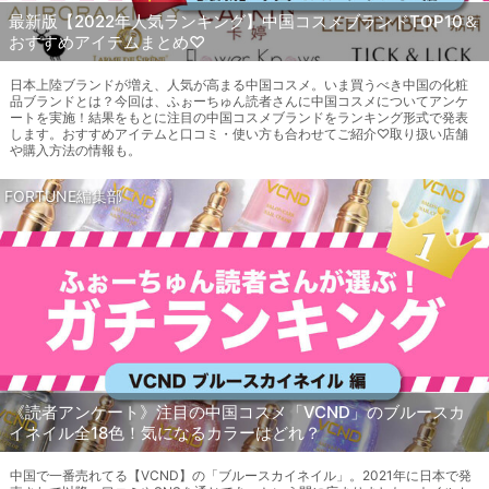
最新版【2022年人気ランキング】中国コスメブランドTOP10＆
おすすめアイテムまとめ♡
日本上陸ブランドが増え、人気が高まる中国コスメ。いま買うべき中国の化粧
品ブランドとは？今回は、ふぉーちゅん読者さんに中国コスメについてアンケ
ートを実施！結果をもとに注目の中国コスメブランドをランキング形式で発表
します。おすすめアイテムと口コミ・使い方も合わせてご紹介♡取り扱い店舗
や購入方法の情報も。
FORTUNE編集部
《読者アンケート》注目の中国コスメ「VCND」のブルースカ
イネイル全18色！気になるカラーはどれ？
中国で一番売れてる【VCND】の「ブルースカイネイル」。2021年に日本で発