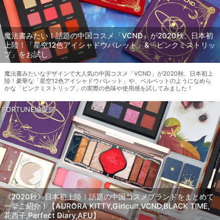
魔法書みたい！話題の中国コスメ「VCND」が2020秋、日本初
上陸！「星空12色アイシャドウパレット」&「ピンクミストリッ
プ」をお試し
魔法書みたいなデザインで大人気の中国コスメ「VCND」が2020秋、日本初上
陸！豪華な「星空12色アイシャドウパレット」や、ベルベットのようになめら
かな「ピンクミストリップ」の実際の色味や使用感を試してみました！
FORTUNE編集部
《2020秋》日本初上陸！話題の中国コスメブランドをまとめて
一挙ご紹介！【AURORA KITTY,Girlcult,VCND,BLACK TIME,
花西子,Perfect Diary,AFU】