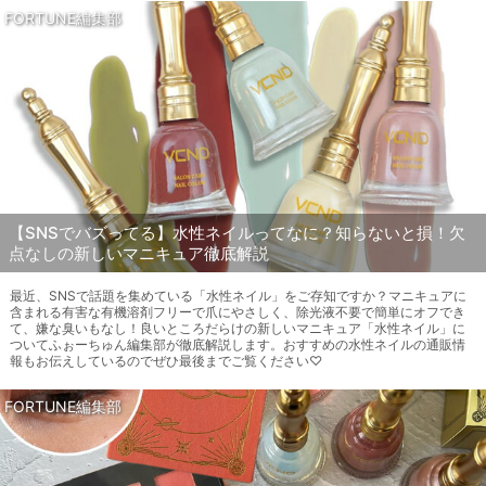
FORTUNE編集部
【SNSでバズってる】水性ネイルってなに？知らないと損！欠
点なしの新しいマニキュア徹底解説
最近、SNSで話題を集めている「水性ネイル」をご存知ですか？マニキュアに
含まれる有害な有機溶剤フリーで爪にやさしく、除光液不要で簡単にオフでき
て、嫌な臭いもなし！良いところだらけの新しいマニキュア「水性ネイル」に
ついてふぉーちゅん編集部が徹底解説します。おすすめの水性ネイルの通販情
報もお伝えしているのでぜひ最後までご覧ください♡
FORTUNE編集部