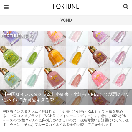
VCND
FORTUNE編集部
【中国版インスタグラム】小紅書（小红书・RED）で話題の“水
性ネイル” が可愛すぎる♡
中国版インスタグラムと呼ばれる「小紅書（小红书・RED）」で人気を集め
る、中国コスメブランド『VCND（ブイシーエヌディー）』。特に、65%が水
ベースの“水性ネイル”は爪や肌にやさしいのに、超絶可愛いと話題になっていま
す！今回は、そんなブルースカイネイルを全色比較してご紹介します。