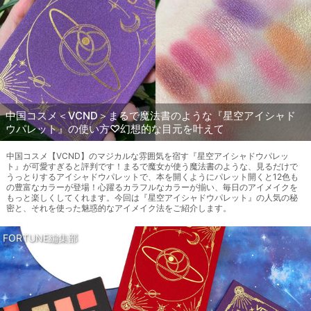
中国コスメ＜VCND＞まるで魔法書のような『星空アイシャド
ウパレット』の使い方♡幻想的な目元を叶えて
中国コスメ【VCND】のマジカルな雰囲気を宿す『星空アイシャドウパレッ
ト』が可愛すぎると評判です！まるで魔女が使う魔法書のような、見るだけで
うっとりするアイシャドウパレットで、本を開くようにパレット開くと12色も
の豊富なカラーが登場！心躍るカラフルなカラーが揃い、毎日のアイメイクを
もっと楽しくしてくれます。今回は『星空アイシャドウパレット』の人気の秘
密と、それを使った魅惑的なアイメイク法をご紹介します。
FORTUNE編集部