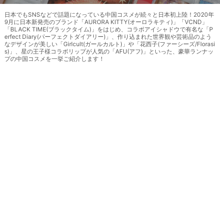
日本でもSNSなどで話題になっている中国コスメが続々と日本初上陸！2020年
9月に日本新発売のブランド「AURORA KITTY(オーロラキティ)」「VCND」
「BLACK TIME(ブラックタイム)」をはじめ、コラボアイシャドウで有名な「P
erfect Diary(パーフェクトダイアリー)」、作り込まれた世界観や芸術品のよう
なデザインが美しい「Girlcult(ガールカルト)」や「花西子(ファーシーズ/Florasi
s)」、星の王子様コラボリップが人気の「AFU(アフ)」といった、豪華ランナッ
プの中国コスメを一挙ご紹介します！