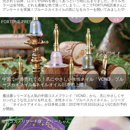
売されて以降、口コミやSNSを通じてあっという間に広まりました。ネイルカ
ラーは全18色。どれも素敵な色で迷ってしまう…。そこでFORTUNE読者さんに
アンケートを実施！ブルースカイネイルの気になるカラーを聞いてみました♡
FORTUNE PRESS
中国で一番売れてる！爪にやさしい水性ネイル「VCND」ブル
ースカイネイル&ネイルオイル日本初上陸！
魔法書シリーズも人気の中国コスメブランド「VCND」から、爪にやさしくサ
ロンのような仕上がりを叶える、水性ネイル「ブルースカイネイル」シリーズ
と、「ネイルケアオイル」が日本初上陸！2021年11月30日(火)よりEC先行予約
が開始。
海外コスメリサーチ隊：エリーちゃん