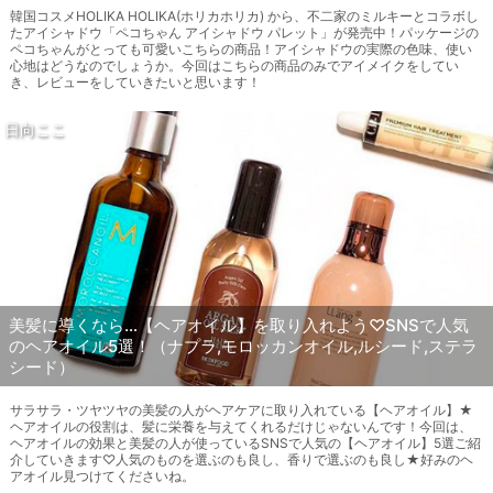
韓国コスメHOLIKA HOLIKA(ホリカホリカ) から、不二家のミルキーとコラボし
たアイシャドウ「ペコちゃん アイシャドウ パレット」が発売中！パッケージの
ペコちゃんがとっても可愛いこちらの商品！アイシャドウの実際の色味、使い
心地はどうなのでしょうか。今回はこちらの商品のみでアイメイクをしてい
き、レビューをしていきたいと思います！
日向ここ
美髪に導くなら…【ヘアオイル】を取り入れよう♡SNSで人気
のヘアオイル5選！（ナプラ,モロッカンオイル,ルシード,ステラ
シード）
サラサラ・ツヤツヤの美髪の人がヘアケアに取り入れている【ヘアオイル】★
ヘアオイルの役割は、髪に栄養を与えてくれるだけじゃないんです！今回は、
ヘアオイルの効果と美髪の人が使っているSNSで人気の【ヘアオイル】5選ご紹
介していきます♡人気のものを選ぶのも良し、香りで選ぶのも良し★好みのヘ
アオイル見つけてくださいね。