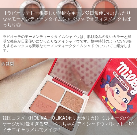
【ラビオッテ】一番美しい時間をキープ♡日常使いにぴったり
な≪モーメンティークタイムシャドウ≫でオフィスメイクもば
っちり◎
ラビオッテのモーメンティークタイムシャドウは、肌馴染みの良いカラーと鮮
明な発色が日常使いにぴったりなアイシャドウです。懐中時計のようなSNS映
えするルックスも素敵なモーメンティークタイムシャドウについてご紹介しま
す。
西愛梨
韓国コスメ《HOLIKA HOLIKA(ホリカホリカ)》ミルキーのパッ
ケージが可愛すぎる♡「ペコちゃん アイシャドウ パレット」01
イチゴキャラメルでメイク！