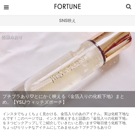
SNS映え
佐藤みおり
プチプラあり♡とにかく映える《金箔入りの化粧下地》まと
め。【YSL/ウィッチズポーチ】
インスタでちょくちょく見かける、金箔入りのあのアイテム。実は化粧下地な
んです！このページでは、インスタ映えすると話題の『金箔入りの化粧下地』
を３つピックアップしてご紹介していきたいと思います♡毎日使う化粧下地、
ちょっぴりリッチなアイテムにしてみませんか？プチプラもあり◎