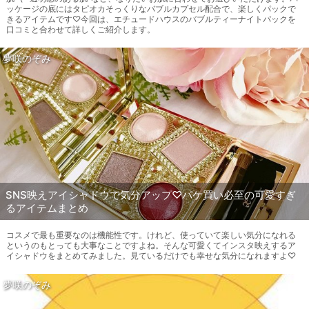
ッケージの底にはタピオカそっくりなバブルカプセル配合で、楽しくパックで
きるアイテムです♡今回は、エチュードハウスのバブルティーナイトパックを
口コミと合わせて詳しくご紹介します。
夢咲のぞみ
SNS映えアイシャドウで気分アップ♡パケ買い必至の可愛すぎ
るアイテムまとめ
コスメで最も重要なのは機能性です。けれど、使っていて楽しい気分になれる
というのもとっても大事なことですよね。そんな可愛くてインスタ映えするア
イシャドウをまとめてみました。見ているだけでも幸せな気分になれますよ♡
夢咲のぞみ