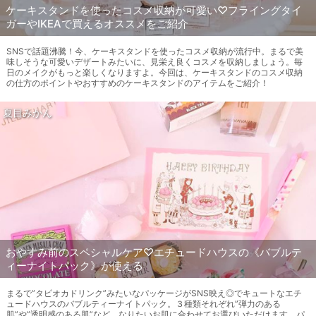
ケーキスタンドを使ったコスメ収納が可愛い♡フライングタイ
ガーやIKEAで買えるオススメをご紹介
SNSで話題沸騰！今、ケーキスタンドを使ったコスメ収納が流行中。まるで美
味しそうな可愛いデザートみたいに、見栄え良くコスメを収納しましょう。毎
日のメイクがもっと楽しくなりますよ。今回は、ケーキスタンドのコスメ収納
の仕方のポイントやおすすめのケーキスタンドのアイテムをご紹介！
夏目みかん
おやすみ前のスペシャルケア♡エチュードハウスの《バブルテ
ィーナイトパック》が使える
まるで”タピオカドリンク”みたいなパッケージがSNS映え◎でキュートなエチ
ュードハウスのバブルティーナイトパック。３種類それぞれ”弾力のある
肌”や”透明感のある肌”など、なりたいお肌に合わせてお選びいただけます。パ