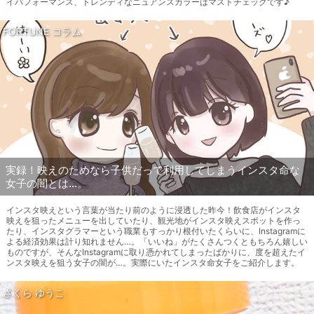
イパフォーマンス、トレンディなニュアンスカラーはマストチェックです♪
FORTUNE コラム
実録！映えのためなら子供だって利用してしまうインスタ命な
女子の闇とは…。
インスタ映えという言葉が当たり前のように浸透した昨今！飲食店がインスタ
映えを狙ったメニューを出していたり、観光地がインスタ映えスポットを作っ
たり、インスタグラマーという職業もすっかり根付いたくらいに、Instagramに
よる経済効果は計り知れません…。「いいね」がたくさんつくともちろん嬉しい
ものですが、そんなInstagramに取り憑かれてしまったばかりに、度を超えたイ
ンスタ映えを狙う女子の闇が…。実際にいたインスタ命女子をご紹介します。
さくら ゆうこ