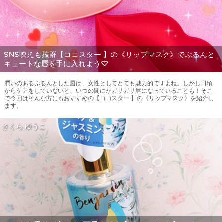
SNS映えも抜群【ココスター 】の《リップマスク》でぷるんと
キュートな唇を手に入れよう♡
潤いのあるぷるんとした唇は、女性としてとても魅力的ですよね。しかし日頃
からケアをしていないと、いつの間にかガサガサ唇になっていることも！そこ
で今回はそんな方にもおすすめの【ココスター 】の《リップマスク》を紹介し
ます、
さくら ゆうこ