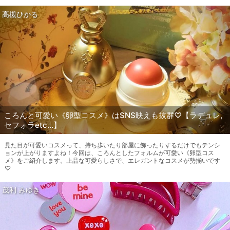
高槻ひかる
ころんと可愛い《卵型コスメ》はSNS映えも抜群♡【ラデュレ,
セフォラetc…】
見た目が可愛いコスメって、持ち歩いたり部屋に飾ったりするだけでもテンシ
ョンが上がりますよね！今回は、ころんとしたフォルムが可愛い《卵型コス
メ》をご紹介します。上品な可愛らしさで、エレガントなコスメが勢揃いです
♡
茂利 みゆき