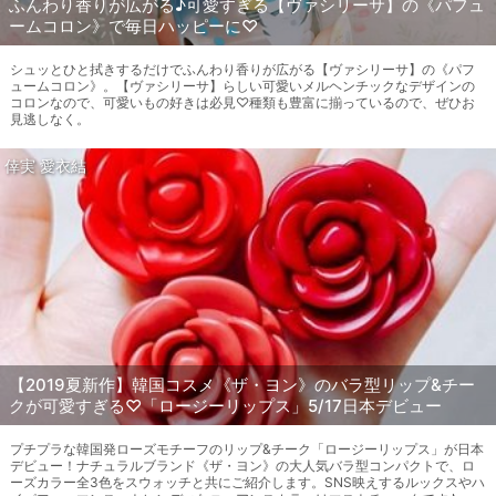
ふんわり香りが広がる♪可愛すぎる【ヴァシリーサ】の《パフュ
ームコロン》で毎日ハッピーに♡
シュッとひと拭きするだけでふんわり香りが広がる【ヴァシリーサ】の《パフ
ュームコロン》。【ヴァシリーサ】らしい可愛いメルヘンチックなデザインの
コロンなので、可愛いもの好きは必見♡種類も豊富に揃っているので、ぜひお
見逃しなく。
倖実 愛衣結
【2019夏新作】韓国コスメ《ザ・ヨン》のバラ型リップ&チー
クが可愛すぎる♡「ロージーリップス」5/17日本デビュー
プチプラな韓国発ローズモチーフのリップ&チーク「ロージーリップス」が日本
デビュー！ナチュラルブランド《ザ・ヨン》の大人気バラ型コンパクトで、ロ
ーズカラー全3色をスウォッチと共にご紹介します。SNS映えするルックスやハ