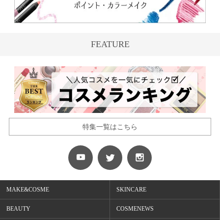
FEATURE
特集一覧はこちら
MAKE&COSME
SKINCARE
BEAUTY
COSMENEWS