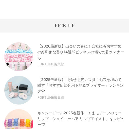
PICK UP
【2026最新版】出会いの春に！会社にもおすすめ
の好印象な香水14選♡ビジネスの場での香水マナー
も
FORTUNE編集部
【2025最新版】目指せ毛穴レス肌！毛穴を埋めて
隠す「おすすめ部分用下地＆プライマー」ランキン
グ♡
FORTUNE編集部
キャシードール2025春新作｜くまモチーフのミニ
リップ「シャイニーベア リップモイスト」をレビュ
ー♡