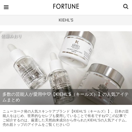
KIEHL'S
佐藤みおり
多数の芸能人が愛用中♡【KIEHL'S（キールズ）】の人気アイテ
ムまとめ
ニューヨーク発の人気スキンケアブランド【KIEHL'S（キールズ）】。日本の芸
能人をはじめ、世界的なセレブも愛用していることで有名ですね♡この記事で
ご紹介するのは、厳選した天然由来成分から作られたKIEHL'Sの人気アイテム。
売れ筋トップのアイテムをご覧ください◎