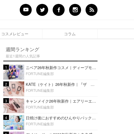
コスメレビュー
コラム
週間ランキング
最近1週間の人気記事
1
ニベア26年秋新作コスメ｜ディープモイスチャーリップの美容液タイプや2in1ボディクリームスクラブも
FORTUNE編集部
2
KATE（ケイト）26年秋新作｜『ザ アイカラー』に白みベージュ系淡色カラーが登場！新3色をレビュー
FORTUNE編集部
3
キャンメイク26年秋新作｜エアリーエクステンションライナー＆カールスナイパーマスカラ新色をレビュー
FORTUNE編集部
4
日焼け後におすすめのひんやりパック14選｜暑い夏にぴったりな冷凍／鎮静／うるおいチャージマスクを紹介
FORTUNE編集部