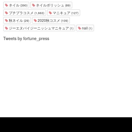
ネイル
ネイルポリッシュ
(390)
(89)
プチプラコスメ
マニキュア
(1,663)
(127)
秋ネイル
2020秋コスメ
(29)
(109)
ジーエヌバイジーニッシュマニキュア
nail
(1)
(1)
Tweets by fortune_press