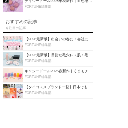
5
デイジードール2026年秋新作｜血色感が可愛い♡『パウダー ブラッシュ ブルーム』新3色をレビュー
FORTUNE編集部
おすすめの記事
今注目の記事
【2026最新版】出会いの春に！会社にもおすすめの好印象な香水14選♡ビジネスの場での香水マナーも
FORTUNE編集部
【2025最新版】目指せ毛穴レス肌！毛穴を埋めて隠す「おすすめ部分用下地＆プライマー」ランキング♡
FORTUNE編集部
キャシードール2025春新作｜くまモチーフのミニリップ「シャイニーベア リップモイスト」をレビュー♡
FORTUNE編集部
【タイコスメブランド一覧】日本でも人気沸騰中の“タイコスメ”ブランド20選！
FORTUNE編集部