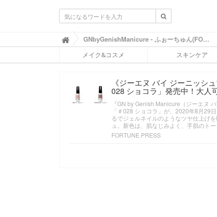
ふ
GNbyGenishManicure - ふぉーちゅん(FORTUNE)

ぉ
メイク&コスメ
スキンケア
ー
ち
ゅ
《ジーエヌ バイ ジーニッシュ
ん
028 ショコラ」発売中！大
(
F
『GN by Genish Manicure（
O
「＃028 ショコラ」が、2020年8月
R
るでジェルネイルのようなツヤ仕上げを
T
ュ。新色は、肌なじみよく、手肌のトー
U
FORTUNE PRESS
N
E
)