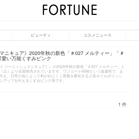
ビューティ
コスメニュース
マニキュア》2020年秋の新色「＃027 メルティー」「＃
人可愛い万能くすみピンク
ジーエヌ バイ ジーニッシュマニキュア）』の2020年秋の新色「＃027 メルティー」と
29日（土）より全国発売されていますす。ワンコート60秒という超速乾で、ま
叶え、日常の光によって剥がれにくく密着＆硬化する人気ネイルポリッシ
ンアップを叶えるくすみピンク系です。
1 件