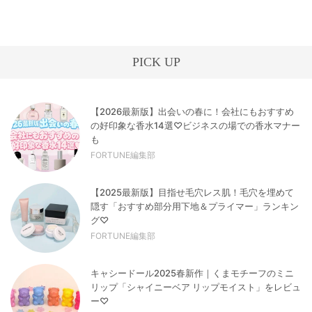
PICK UP
【2026最新版】出会いの春に！会社にもおすすめ
の好印象な香水14選♡ビジネスの場での香水マナー
も
FORTUNE編集部
【2025最新版】目指せ毛穴レス肌！毛穴を埋めて
隠す「おすすめ部分用下地＆プライマー」ランキン
グ♡
FORTUNE編集部
キャシードール2025春新作｜くまモチーフのミニ
リップ「シャイニーベア リップモイスト」をレビュ
ー♡