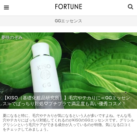
GGエッセンス
夢咲のぞみ
【KISO（基礎化粧品研究所）】毛穴やテカりに≪GGエッセン
ス≫でばっちり対処♡プチプラで満足度も高い優秀コスメ！
夏になると特に、毛穴やテカりが気になるという人が多いですよね。そんな毛
穴やテカりにばっちり対処してくれるのがKISOのGGエッセンスです。グリシル
グリシンという毛穴ケアができる成分が入っているのが特徴。気になる口コミ
をチェックしてみましょう。