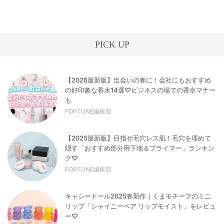
PICK UP
【2026最新版】出会いの春に！会社にもおすすめ
の好印象な香水14選♡ビジネスの場での香水マナー
も
FORTUNE編集部
【2025最新版】目指せ毛穴レス肌！毛穴を埋めて
隠す「おすすめ部分用下地＆プライマー」ランキン
グ♡
FORTUNE編集部
キャシードール2025春新作｜くまモチーフのミニ
リップ「シャイニーベア リップモイスト」をレビュ
ー♡