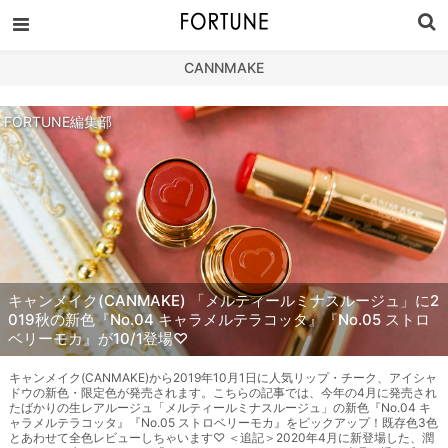
CANNMAKE
FORTUNE編集部
キャンメイク(CANMAKE) 「メルティールミナスルージュ」に2
019秋の新色『No.04 キャラメルテラコッタ』『No.05 ストロ
ベリーモカ』が10/1登場♡
キャンメイク(CANMAKE)から2019年10月1日に人気リップ・チーク、アイシャ
ドウの新色・限定色が発売されます。こちらの記事では、今年の4月に発売され
たばかりの生レアルージュ「メルティールミナスルージュ」の新色『No.04 キ
ャラメルテラコッタ』『No.05 ストロベリーモカ』をピックアップ！既存色3色
とあわせて全色レビューしちゃいます♡ ＜追記＞2020年4月に新登場した、潤