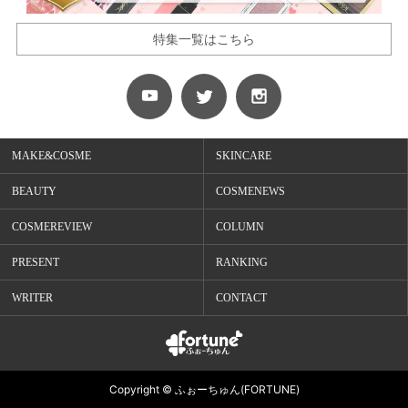
特集一覧はこちら
MAKE&COSME
SKINCARE
BEAUTY
COSMENEWS
COSMEREVIEW
COLUMN
PRESENT
RANKING
WRITER
CONTACT
Copyright © ふぉーちゅん(FORTUNE)