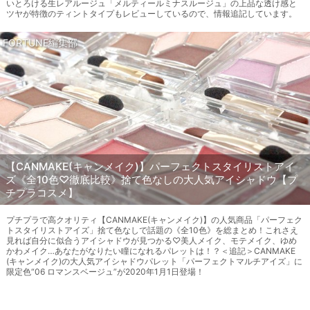
いとろける生レアルージュ「メルティールミナスルージュ」の上品な透け感と
ツヤが特徴のティントタイプもレビューしているので、情報追記しています。
FORTUNE編集部
【CANMAKE(キャンメイク)】パーフェクトスタイリストアイ
ズ《全10色♡徹底比較》捨て色なしの大人気アイシャドウ【プ
チプラコスメ】
プチプラで高クオリティ【CANMAKE(キャンメイク)】の人気商品「パーフェク
トスタイリストアイズ」捨て色なしで話題の《全10色》を総まとめ！これさえ
見れば自分に似合うアイシャドウが見つかる♡美人メイク、モテメイク、ゆめ
かわメイク…あなたがなりたい瞳になれるパレットは！？＜追記＞CANMAKE
(キャンメイク)の大人気アイシャドウパレット「パーフェクトマルチアイズ」に
限定色“06 ロマンスベージュ”が2020年1月1日登場！