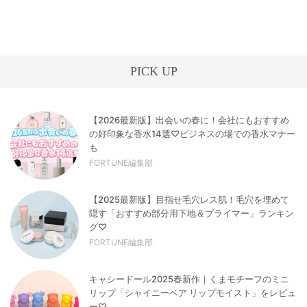
PICK UP
【2026最新版】出会いの春に！会社にもおすすめ
の好印象な香水14選♡ビジネスの場での香水マナー
も
FORTUNE編集部
【2025最新版】目指せ毛穴レス肌！毛穴を埋めて
隠す「おすすめ部分用下地＆プライマー」ランキン
グ♡
FORTUNE編集部
キャシードール2025春新作｜くまモチーフのミニ
リップ「シャイニーベア リップモイスト」をレビュ
ー♡