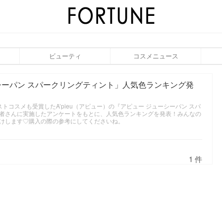
ビューティ
コスメニュース
ーシーパン スパークリングティント」人気色ランキング発
トコスメも受賞したA’pieu（アピュー）の『アピュー ジューシーパン スパ
者さんに実施したアンケートをもとに、人気色ランキングを発表！みんなの
けします♡購入の際の参考にしてくださいね。
1 件