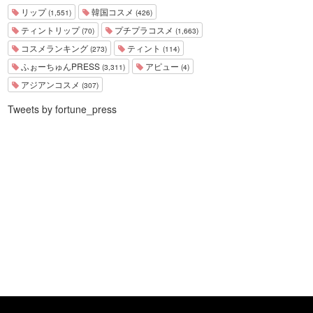
リップ
韓国コスメ
(1,551)
(426)
ティントリップ
プチプラコスメ
(70)
(1,663)
コスメランキング
ティント
(273)
(114)
ふぉーちゅんPRESS
アピュー
(3,311)
(4)
アジアンコスメ
(307)
Tweets by fortune_press