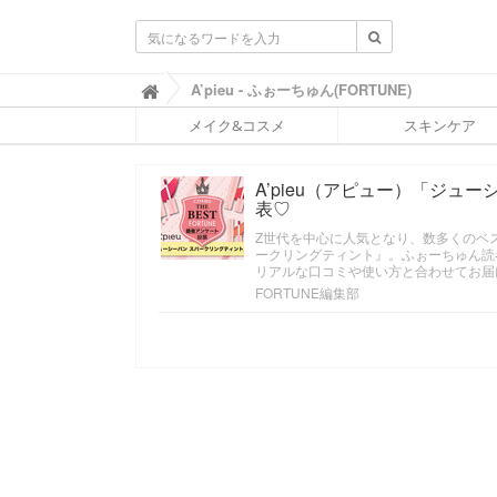
ふ
A’pieu - ふぉーちゅん(FORTUNE)

ぉ
メイク&コスメ
スキンケア
ー
ち
ゅ
A’pieu（アピュー）「ジュ
ん
表♡
(
F
Z世代を中心に人気となり、数多くのベス
O
ークリングティント』。ふぉーちゅん読
R
リアルな口コミや使い方と合わせてお届
T
FORTUNE編集部
U
N
E
)