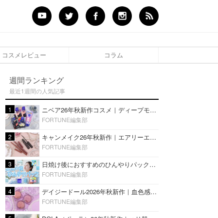
コスメレビュー
コラム
週間ランキング
最近1週間の人気記事
1
ニベア26年秋新作コスメ｜ディープモイスチャーリップの美容液タイプや2in1ボディクリームスクラブも
FORTUNE編集部
2
キャンメイク26年秋新作｜エアリーエクステンションライナー＆カールスナイパーマスカラ新色をレビュー
FORTUNE編集部
3
日焼け後におすすめのひんやりパック14選｜暑い夏にぴったりな冷凍／鎮静／うるおいチャージマスクを紹介
FORTUNE編集部
4
デイジードール2026年秋新作｜血色感が可愛い♡『パウダー ブラッシュ ブルーム』新3色をレビュー
FORTUNE編集部