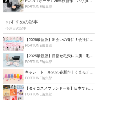
5
POLA（ポーラ）26年秋新作｜ハリ肌を叶える『B.A デイ プランプ ファンデーション』を口コミ
FORTUNE編集部
おすすめの記事
今注目の記事
【2026最新版】出会いの春に！会社にもおすすめの好印象な香水14選♡ビジネスの場での香水マナーも
FORTUNE編集部
【2025最新版】目指せ毛穴レス肌！毛穴を埋めて隠す「おすすめ部分用下地＆プライマー」ランキング♡
FORTUNE編集部
キャシードール2025春新作｜くまモチーフのミニリップ「シャイニーベア リップモイスト」をレビュー♡
FORTUNE編集部
【タイコスメブランド一覧】日本でも人気沸騰中の“タイコスメ”ブランド20選！
FORTUNE編集部