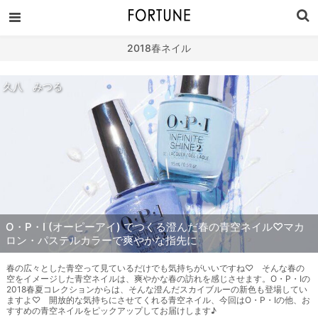
2018春ネイル
久八 みつる
O・P・I (オーピーアイ) でつくる澄んだ春の青空ネイル♡マカ
ロン・パステルカラーで爽やかな指先に
春の広々とした青空って見ているだけでも気持ちがいいですね♡ そんな春の
空をイメージした青空ネイルは、爽やかな春の訪れを感じさせます。O・P・Iの
2018春夏コレクションからは、そんな澄んだスカイブルーの新色も登場してい
ますよ♡ 開放的な気持ちにさせてくれる青空ネイル、今回はO・P・Iの他、お
すすめの青空ネイルをピックアップしてお届けします♪